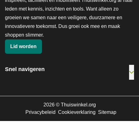
inspireert, faciliteert en mobiliseert Thuiswinkel.org al haar
leden met kennis, inzichten en tools. Want alleen zo
groeien we samen naar een veiligere, duurzamere en
innovatievere toekomst. Dus groei ook mee en maak
shoppen slimmer.
Lid worden
Snel navigeren
Ope
2026
©
Thuiswinkel.org
Privacybeleid
Cookieverklaring
Sitemap