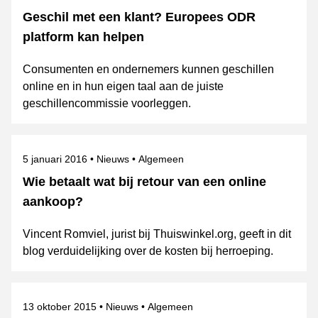
Geschil met een klant? Europees ODR
platform kan helpen
Consumenten en ondernemers kunnen geschillen
online en in hun eigen taal aan de juiste
geschillencommissie voorleggen.
Gepubliceerd op
Categorie
Onderwerpen
5 januari 2016
Nieuws
Algemeen
Wie betaalt wat bij retour van een online
aankoop?
Vincent Romviel, jurist bij Thuiswinkel.org, geeft in dit
blog verduidelijking over de kosten bij herroeping.
Gepubliceerd op
Categorie
Onderwerpen
13 oktober 2015
Nieuws
Algemeen