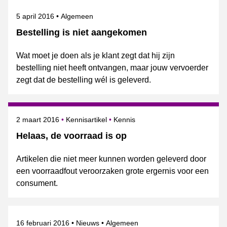
Gepubliceerd op
Onderwerpen
5 april 2016
Algemeen
Bestelling is niet aangekomen
Wat moet je doen als je klant zegt dat hij zijn
bestelling niet heeft ontvangen, maar jouw vervoerder
zegt dat de bestelling wél is geleverd.
Gepubliceerd op
Onderwerpen
2 maart 2016
Kennisartikel
Kennis
Helaas, de voorraad is op
Artikelen die niet meer kunnen worden geleverd door
een voorraadfout veroorzaken grote ergernis voor een
consument.
Gepubliceerd op
Categorie
Onderwerpen
16 februari 2016
Nieuws
Algemeen