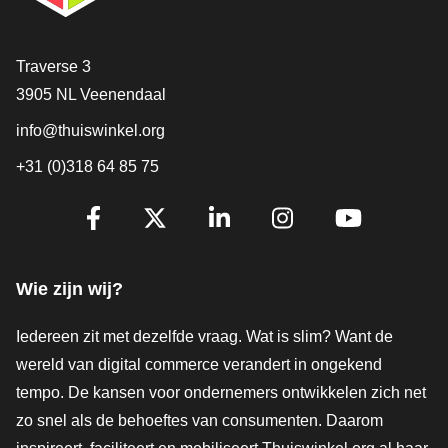
Contact
Traverse 3
3905 NL Veenendaal
info@thuiswinkel.org
+31 (0)318 64 85 75
Volg je ons al?
Facebook
X
LinkedIn
Instagram
YouTube
Wie zijn wij?
Iedereen zit met dezelfde vraag. Wat is slim? Want de
wereld van digital commerce verandert in ongekend
tempo. De kansen voor ondernemers ontwikkelen zich net
zo snel als de behoeftes van consumenten. Daarom