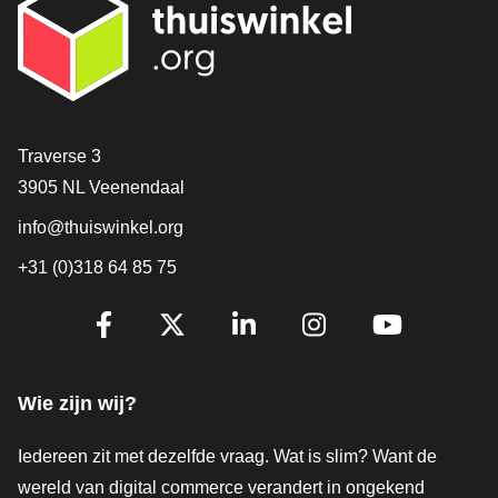
Contact
Traverse 3
3905 NL Veenendaal
info@thuiswinkel.org
+31 (0)318 64 85 75
Volg je ons al?
Facebook
X
LinkedIn
Instagram
YouTube
Wie zijn wij?
Iedereen zit met dezelfde vraag. Wat is slim? Want de
wereld van digital commerce verandert in ongekend