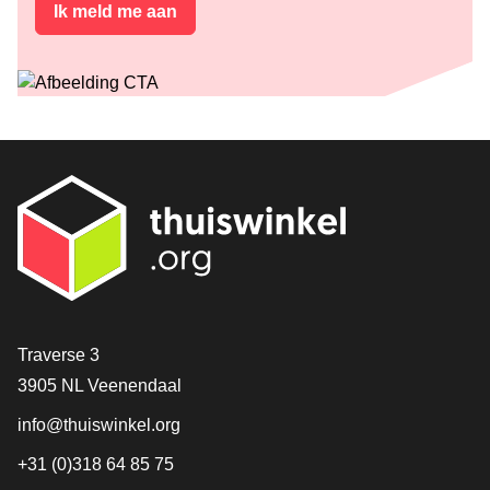
Ik meld me aan
Contact
Traverse 3
3905 NL Veenendaal
info@thuiswinkel.org
+31 (0)318 64 85 75