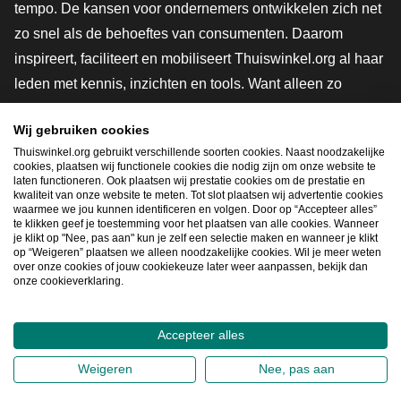
tempo. De kansen voor ondernemers ontwikkelen zich net
zo snel als de behoeftes van consumenten. Daarom
inspireert, faciliteert en mobiliseert Thuiswinkel.org al haar
leden met kennis, inzichten en tools. Want alleen zo
groeien we samen naar een veiligere, duurzamere en
Wij gebruiken cookies
innovatievere toekomst. Dus groei ook mee en maak
Thuiswinkel.org gebruikt verschillende soorten cookies. Naast noodzakelijke
shoppen slimmer.
cookies, plaatsen wij functionele cookies die nodig zijn om onze website te
laten functioneren. Ook plaatsen wij prestatie cookies om de prestatie en
Lid worden
kwaliteit van onze website te meten. Tot slot plaatsen wij advertentie cookies
waarmee we jou kunnen identificeren en volgen. Door op “Accepteer alles”
te klikken geef je toestemming voor het plaatsen van alle cookies. Wanneer
je klikt op "Nee, pas aan" kun je zelf een selectie maken en wanneer je klikt
op “Weigeren” plaatsen we alleen noodzakelijke cookies. Wil je meer weten
Snel navigeren
over onze cookies of jouw cookiekeuze later weer aanpassen, bekijk dan
onze cookieverklaring.
Ope
Accepteer alles
2026
©
Thuiswinkel.org
Weigeren
Nee, pas aan
Privacybeleid
Cookieverklaring
Sitemap