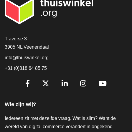
Contact
Traverse 3
3905 NL Veenendaal
info@thuiswinkel.org
+31 (0)318 64 85 75
Volg je ons al?
Facebook
X
LinkedIn
Instagram
YouTube
Wie zijn wij?
Iedereen zit met dezelfde vraag. Wat is slim? Want de
wereld van digital commerce verandert in ongekend