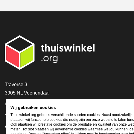
Contact
Traverse 3
3905 NL Veenendaal
info@thuiswinkel.org
Wij gebruiken cookies
+31 (0)318 64 85 75
Thuiswinkel.org gebruikt verschillende soorten cookies. Naast noodzakelijk
plaatsen wij functionele cookies die nodig zijn om onze website te laten func
Ook plaatsen wij prestatie cookies om de prestatie en kwaliteit van onze web
Volg je ons al?
meten. Tot slot plaatsen wij advertentie cookies waarmee we jou kunnen iden