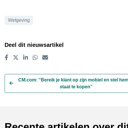
Onderwerpen
Wetgeving
Deel dit nieuwsartikel
Delen op Facebook
Tweet
Delen op LinkedIn
Delen op WhatsApp
E-mailadres
CM.com: “Bereik je klant op zijn mobiel en stel hem
staat te kopen”
Recente artikelen over d