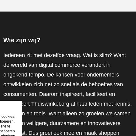
Wie zijn wij?
Iedereen zit met dezelfde vraag. Wat is slim? Want
de wereld van digital commerce verandert in
ongekend tempo. De kansen voor ondernemers
ontwikkelen zich net zo snel als de behoeftes van
consumenten. Daarom inspireert, faciliteert en
mobiliseert Thuiswinkel.org al haar leden met kennis,
inzichten en tools. Want alleen zo groeien we samen
e cookies,
tioneren.
naar een veiligere, duurzamere en innovatievere
site te
tificeren
toekomst. Dus groei ook mee en maak shoppen