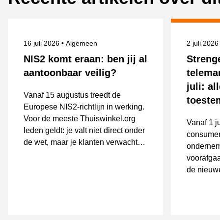
Gepubliceerd op
Onderwerpen
Gepublice
16 juli 2026
Algemeen
2 juli 202
NIS2 komt eraan: ben jij al
Streng
aantoonbaar veilig?
telema
juli: a
Vanaf 15 augustus treedt de
toest
Europese NIS2-richtlijn in werking.
Voor de meeste Thuiswinkel.org
Vanaf 1 j
leden geldt: je valt niet direct onder
consumen
de wet, maar je klanten verwachten
ondernem
wél dat je veilig werkt. Hoe bereid
voorafgaa
je je voor?
de nieuwe