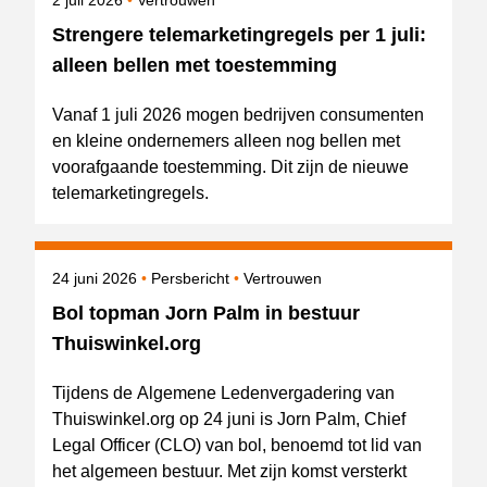
2 juli 2026
Vertrouwen
Strengere telemarketingregels per 1 juli:
alleen bellen met toestemming
Vanaf 1 juli 2026 mogen bedrijven consumenten
en kleine ondernemers alleen nog bellen met
voorafgaande toestemming. Dit zijn de nieuwe
telemarketingregels.
Gepubliceerd op
Categorie
Onderwerpen
24 juni 2026
Persbericht
Vertrouwen
Bol topman Jorn Palm in bestuur
Thuiswinkel.org
Tijdens de Algemene Ledenvergadering van
Thuiswinkel.org op 24 juni is Jorn Palm, Chief
Legal Officer (CLO) van bol, benoemd tot lid van
het algemeen bestuur. Met zijn komst versterkt