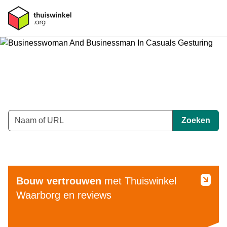
Maak shoppen slimmer
Zoek binnen leden
Trefwoord
Zoeken
Toon alle leden
[_General:Themes]
Bouw vertrouwen
met Thuiswinkel
Waarborg en reviews