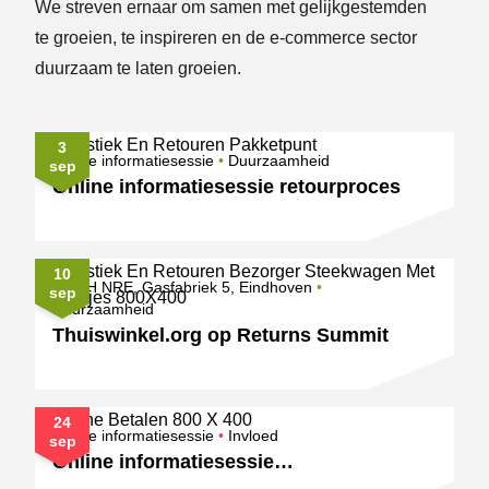
We streven ernaar om samen met gelijkgestemden
te groeien, te inspireren en de e-commerce sector
duurzaam te laten groeien.
Aankomende evenementen
3
Onderwerpen
Online informatiesessie
Duurzaamheid
sep
Online informatiesessie retourproces
10
Onderwerpen
FIFTH NRE, Gasfabriek 5, Eindhoven
sep
Duurzaamheid
Thuiswinkel.org op Returns Summit
24
Onderwerpen
Online informatiesessie
Invloed
sep
Online informatiesessie