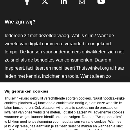
Facebook
X
LinkedIn
Instagram
YouTube
Wie zijn wij?
Iedereen zit met dezelfde vraag. Wat is slim? Want de
wereld van digital commerce verandert in ongekend
tempo. De kansen voor ondernemers ontwikkelen zich net
zo snel als de behoeftes van consumenten. Daarom
inspireert, faciliteert en mobiliseert Thuiswinkel.org al haar
leden met kennis, inzichten en tools. Want alleen zo
groeien we samen naar een veiligere, duurzamere en
Wij gebruiken cookies
innovatievere toekomst. Dus groei ook mee en maak
Thuiswinkel.org gebruikt verschillende soorten cookies. Naast noodzakelijke
shoppen slimmer.
cookies, plaatsen wij functionele cookies die nodig zijn om onze website te
laten functioneren. Ook plaatsen wij prestatie cookies om de prestatie en
Lid worden
kwaliteit van onze website te meten. Tot slot plaatsen wij advertentie cookies
waarmee we jou kunnen identificeren en volgen. Door op “Accepteer alles”
te klikken geef je toestemming voor het plaatsen van alle cookies. Wanneer
je klikt op "Nee, pas aan" kun je zelf een selectie maken en wanneer je klikt