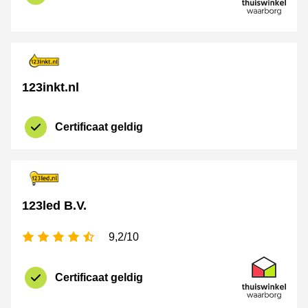
123inkt.nl
Certificaat geldig
certificaat
Thuiswinkel 
123led B.V.
4,5 sterren
9,2/10
certificaat
Thuiswinkel 
Certificaat geldig