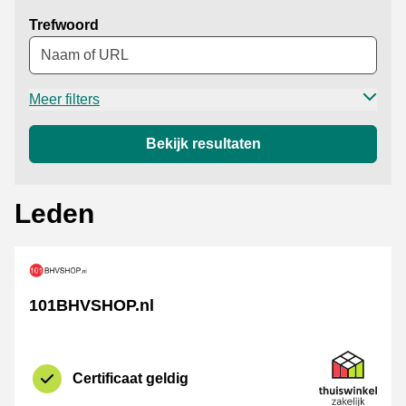
Trefwoord
Meer filters
Bekijk resultaten
Leden
101BHVSHOP.nl
certificaat
Thuiswinkel Z
Certificaat geldig