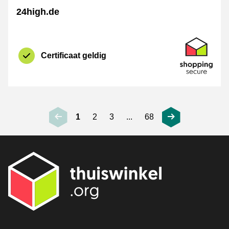
24high.de
certificaat
Shopping Se
Certificaat geldig
1
2
3
...
68