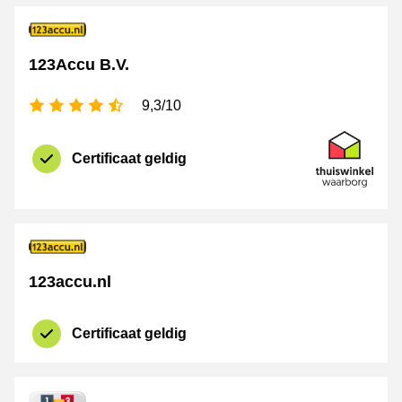
123Accu B.V.
4,5 sterren
9,3/10
certificaat
Thuiswinkel 
Certificaat geldig
123accu.nl
Certificaat geldig
certificaat
Thuiswinkel 