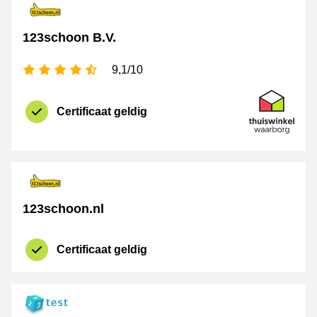
123schoon B.V.
4,5 sterren
9,1/10
certificaat
Thuiswinkel 
Certificaat geldig
123schoon.nl
Certificaat geldig
certificaat
Thuiswinkel 