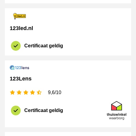
123led.nl
Certificaat geldig
certificaat
Thuiswinkel 
123Lens
4,5 sterren
9,6/10
certificaat
Thuiswinkel 
Certificaat geldig