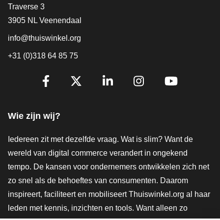
Contact
Traverse 3
3905 NL Veenendaal
info@thuiswinkel.org
+31 (0)318 64 85 75
Volg je ons al?
Facebook
X
LinkedIn
Instagram
YouTube
Wie zijn wij?
Iedereen zit met dezelfde vraag. Wat is slim? Want de
wereld van digital commerce verandert in ongekend
tempo. De kansen voor ondernemers ontwikkelen zich net
zo snel als de behoeftes van consumenten. Daarom
inspireert, faciliteert en mobiliseert Thuiswinkel.org al haar
leden met kennis, inzichten en tools. Want alleen zo