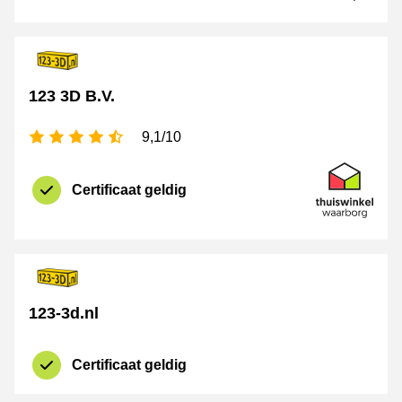
123 3D B.V.
4,5 sterren
9,1/10
certificaat
Thuiswinkel 
Certificaat geldig
123-3d.nl
Certificaat geldig
certificaat
Thuiswinkel 