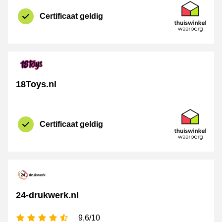
certificaat
Verkoper op p
Certificaat geldig
18Toys.nl
certificaat
Thuiswinkel 
Certificaat geldig
24-drukwerk.nl
4,5 sterren
9,6/10