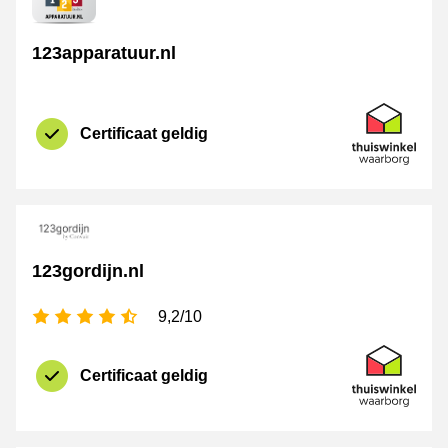
123apparatuur.nl
certificaat
Thuiswinkel 
Certificaat geldig
123gordijn.nl
4,5 sterren
9,2/10
certificaat
Thuiswinkel 
Certificaat geldig