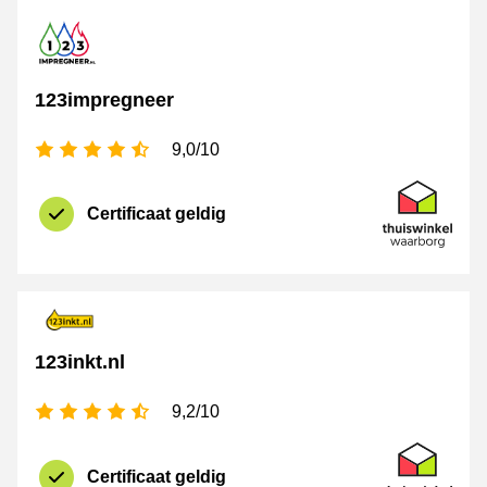
123impregneer
4,5 sterren
9,0/10
certificaat
Thuiswinkel 
Certificaat geldig
123inkt.nl
4,5 sterren
9,2/10
certificaat
Thuiswinkel 
Certificaat geldig