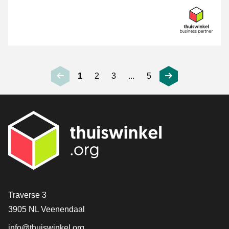
1
2
3
...
5
Contact
Traverse 3
3905 NL Veenendaal
info@thuiswinkel.org