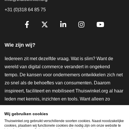
+31 (0)318 64 85 75
Volg je ons al?
Facebook
X
LinkedIn
Instagram
YouTube
Wie zijn wij?
Iedereen zit met dezelfde vraag. Wat is slim? Want de
wereld van digital commerce verandert in ongekend
tempo. De kansen voor ondernemers ontwikkelen zich net
zo snel als de behoeftes van consumenten. Daarom
inspireert, faciliteert en mobiliseert Thuiswinkel.org al haar
leden met kennis, inzichten en tools. Want alleen zo
groeien we samen naar een veiligere, duurzamere en
Wij gebruiken cookies
innovatievere toekomst. Dus groei ook mee en maak
Thuiswinkel.org gebruikt verschillende soorten cookies. Naast noodzakelijke
shoppen slimmer.
cookies, plaatsen wij functionele cookies die nodig zijn om onze website te