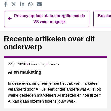
Delen op Facebook
Tweet
Delen op LinkedIn
Delen op WhatsApp
E-mailadres
Privacy-update: data-doorgifte met de
Bolsiu
VS weer mogelijk
Recente artikelen over dit
onderwerp
Gepubliceerd op
Onderwerpen
22 juli 2026
E-learning
Kennis
AI en marketing
In deze e-learning leer je hoe het vak van marketeer
veranderd door AI. Je leert onder andere wat AI is, op
welke gebieden marketeers AI inzetten en hoe jij zelf
AI kan gaan inzetten tijdens jouw werk.