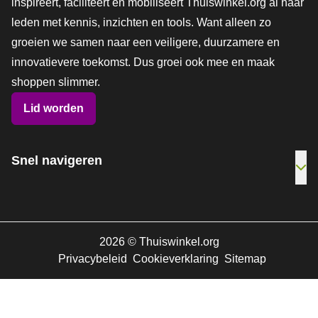
inspireert, faciliteert en mobiliseert Thuiswinkel.org al haar
leden met kennis, inzichten en tools. Want alleen zo
groeien we samen naar een veiligere, duurzamere en
innovatievere toekomst. Dus groei ook mee en maak
shoppen slimmer.
Lid worden
Snel navigeren
Ope
2026
©
Thuiswinkel.org
Privacybeleid
Cookieverklaring
Sitemap