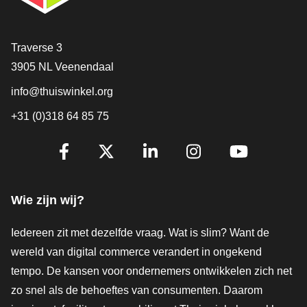
Contact
Traverse 3
3905 NL Veenendaal
info@thuiswinkel.org
+31 (0)318 64 85 75
Volg je ons al?
Facebook
X
LinkedIn
Instagram
YouTube
Wie zijn wij?
Iedereen zit met dezelfde vraag. Wat is slim? Want de
wereld van digital commerce verandert in ongekend
tempo. De kansen voor ondernemers ontwikkelen zich net
zo snel als de behoeftes van consumenten. Daarom