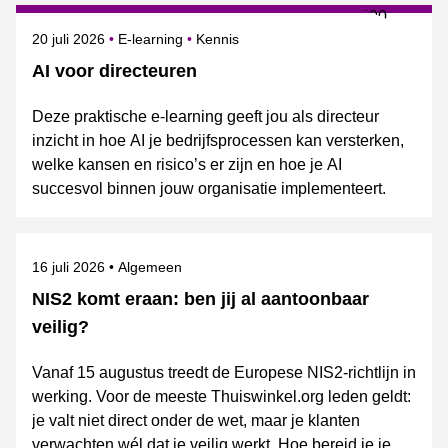
Gepubliceerd op
Onderwerpen
20 juli 2026
E-learning
Kennis
AI voor directeuren
Deze praktische e-learning geeft jou als directeur
inzicht in hoe AI je bedrijfsprocessen kan versterken,
welke kansen en risico’s er zijn en hoe je AI
succesvol binnen jouw organisatie implementeert.
Gepubliceerd op
Onderwerpen
16 juli 2026
Algemeen
NIS2 komt eraan: ben jij al aantoonbaar
veilig?
Vanaf 15 augustus treedt de Europese NIS2-richtlijn in
werking. Voor de meeste Thuiswinkel.org leden geldt:
je valt niet direct onder de wet, maar je klanten
verwachten wél dat je veilig werkt. Hoe bereid je je