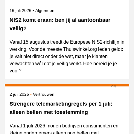
Gepubliceerd op
Onderwerpen
16 juli 2026
Algemeen
NIS2 komt eraan: ben jij al aantoonbaar
veilig?
Vanaf 15 augustus treedt de Europese NIS2-richtlijn in
werking. Voor de meeste Thuiswinkel.org leden geldt:
je valt niet direct onder de wet, maar je klanten
verwachten wél dat je veilig werkt. Hoe bereid je je
voor?
Gepubliceerd op
Onderwerpen
2 juli 2026
Vertrouwen
Strengere telemarketingregels per 1 juli:
alleen bellen met toestemming
Vanaf 1 juli 2026 mogen bedrijven consumenten en
kleine ondernemers alleen nog bellen met