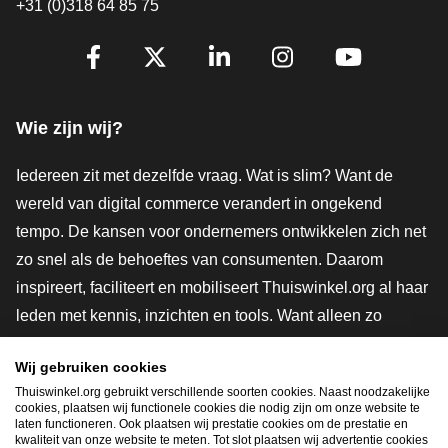
+31 (0)318 64 85 75
Volg je ons al?
Facebook
X
LinkedIn
Instagram
YouTube
Wie zijn wij?
Iedereen zit met dezelfde vraag. Wat is slim? Want de
wereld van digital commerce verandert in ongekend
tempo. De kansen voor ondernemers ontwikkelen zich net
zo snel als de behoeftes van consumenten. Daarom
inspireert, faciliteert en mobiliseert Thuiswinkel.org al haar
leden met kennis, inzichten en tools. Want alleen zo
groeien we samen naar een veiligere, duurzamere en
Wij gebruiken cookies
innovatievere toekomst. Dus groei ook mee en maak
Thuiswinkel.org gebruikt verschillende soorten cookies. Naast noodzakelijke
shoppen slimmer.
cookies, plaatsen wij functionele cookies die nodig zijn om onze website te
laten functioneren. Ook plaatsen wij prestatie cookies om de prestatie en
Lid worden
kwaliteit van onze website te meten. Tot slot plaatsen wij advertentie cookies