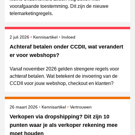
voorafgaande toestemming. Dit zijn de nieuwe
telemarketingregels.
Gepubliceerd op
Onderwerpen
2 juli 2026
Kennisartikel
Invloed
Achteraf betalen onder CCDII, wat verandert
er voor webshops?
Vanaf november 2026 gelden strengere regels voor
achteraf betalen. Wat betekent de invoering van de
CCDII voor jouw webshop, checkout en klanten?
Gepubliceerd op
Onderwerpen
26 maart 2026
Kennisartikel
Vertrouwen
Verkopen via dropshipping? Dit zijn 10
punten waar je als verkoper rekening mee
moet houden