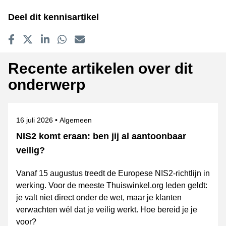
Deel dit kennisartikel
Delen op Facebook
Tweet
Delen op LinkedIn
Delen op WhatsApp
E-mailadres
Recente artikelen over dit
onderwerp
Gepubliceerd op
Onderwerpen
16 juli 2026
Algemeen
NIS2 komt eraan: ben jij al aantoonbaar
veilig?
Vanaf 15 augustus treedt de Europese NIS2-richtlijn in
werking. Voor de meeste Thuiswinkel.org leden geldt:
je valt niet direct onder de wet, maar je klanten
verwachten wél dat je veilig werkt. Hoe bereid je je
voor?