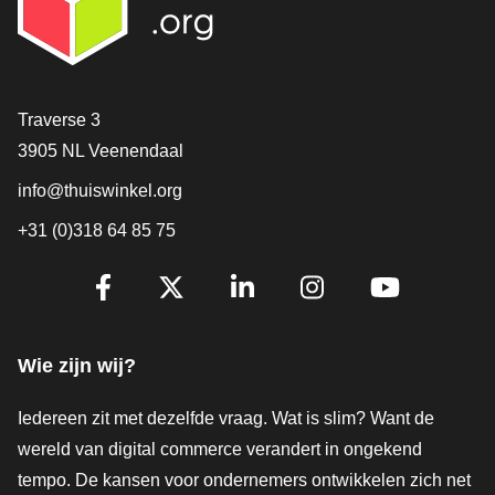
Contact
Traverse 3
3905 NL Veenendaal
info@thuiswinkel.org
+31 (0)318 64 85 75
Volg je ons al?
Facebook
X
LinkedIn
Instagram
YouTube
Wie zijn wij?
Iedereen zit met dezelfde vraag. Wat is slim? Want de
wereld van digital commerce verandert in ongekend
tempo. De kansen voor ondernemers ontwikkelen zich net