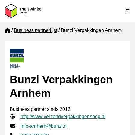
Me
Home
Business partnerlijst
Bunzl Verpakkingen Arnhem
Bunzl Verpakkingen
Arnhem
Business partner sinds 2013
Gecontroleerde contactgegevens
Website URL
http://www.verzendverpakkingenshop.nl
E-mailadres
info-arnhem@bunzl.nl