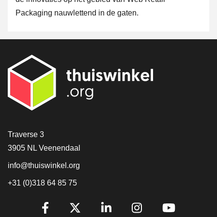
Packaging nauwlettend in de gaten.
Contact
Traverse 3
3905 NL Veenendaal
info@thuiswinkel.org
+31 (0)318 64 85 75
Volg je ons al?