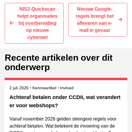
Delen op Facebook
Tweet
Delen op LinkedIn
Delen op WhatsApp
E-mailadres
NIS2-Quickscan
Nieuwe Google-
helpt organisaties
regels brengt het
bij voorbereiding
afleveren van e-
op nieuwe
mail in gevaar
cyberwet
Recente artikelen over dit
onderwerp
Gepubliceerd op
Onderwerpen
2 juli 2026
Kennisartikel
Invloed
Achteraf betalen onder CCDII, wat verandert
er voor webshops?
Vanaf november 2026 gelden strengere regels voor
achteraf betalen. Wat betekent de invoering van de