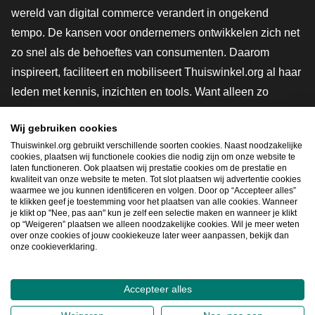
wereld van digital commerce verandert in ongekend
tempo. De kansen voor ondernemers ontwikkelen zich net
zo snel als de behoeftes van consumenten. Daarom
inspireert, faciliteert en mobiliseert Thuiswinkel.org al haar
leden met kennis, inzichten en tools. Want alleen zo
groeien we samen naar een veiligere, duurzamere en
Wij gebruiken cookies
innovatievere toekomst. Dus groei ook mee en maak
Thuiswinkel.org gebruikt verschillende soorten cookies. Naast noodzakelijke
shoppen slimmer.
cookies, plaatsen wij functionele cookies die nodig zijn om onze website te
laten functioneren. Ook plaatsen wij prestatie cookies om de prestatie en
Lid worden
kwaliteit van onze website te meten. Tot slot plaatsen wij advertentie cookies
waarmee we jou kunnen identificeren en volgen. Door op “Accepteer alles”
te klikken geef je toestemming voor het plaatsen van alle cookies. Wanneer
je klikt op "Nee, pas aan" kun je zelf een selectie maken en wanneer je klikt
op “Weigeren” plaatsen we alleen noodzakelijke cookies. Wil je meer weten
Snel navigeren
over onze cookies of jouw cookiekeuze later weer aanpassen, bekijk dan
onze cookieverklaring.
Ope
Accepteer alles
2026
©
Thuiswinkel.org