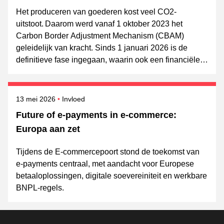
Het produceren van goederen kost veel CO2-
uitstoot. Daarom werd vanaf 1 oktober 2023 het
Carbon Border Adjustment Mechanism (CBAM)
geleidelijk van kracht. Sinds 1 januari 2026 is de
definitieve fase ingegaan, waarin ook een financiële
component geldt. Lees verder om te ontdekken of
je ook moet afdragen.
Gepubliceerd op
Onderwerpen
13 mei 2026
Invloed
Future of e-payments in e-commerce:
Europa aan zet
Tijdens de E-commercepoort stond de toekomst van
e-payments centraal, met aandacht voor Europese
betaaloplossingen, digitale soevereiniteit en werkbare
BNPL-regels.