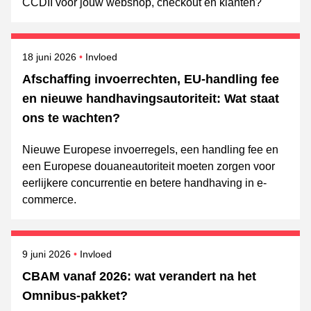
CCDII voor jouw webshop, checkout en klanten?
Gepubliceerd op
Onderwerpen
18 juni 2026
Invloed
Afschaffing invoerrechten, EU-handling fee
en nieuwe handhavingsautoriteit: Wat staat
ons te wachten?
Nieuwe Europese invoerregels, een handling fee en
een Europese douaneautoriteit moeten zorgen voor
eerlijkere concurrentie en betere handhaving in e-
commerce.
Gepubliceerd op
Onderwerpen
9 juni 2026
Invloed
CBAM vanaf 2026: wat verandert na het
Omnibus‑pakket?