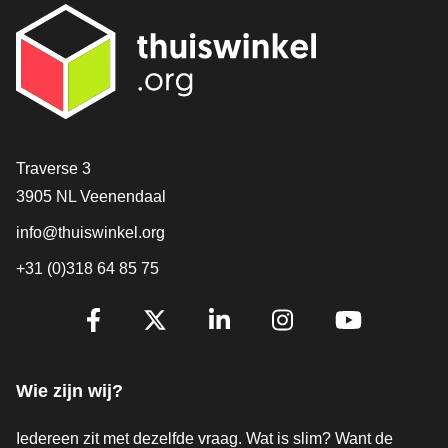
Contact
Traverse 3
3905 NL Veenendaal
info@thuiswinkel.org
+31 (0)318 64 85 75
Volg je ons al?
Facebook
X
LinkedIn
Instagram
YouTube
Wie zijn wij?
Iedereen zit met dezelfde vraag. Wat is slim? Want de