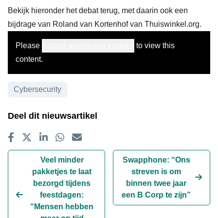
Bekijk hieronder het debat terug, met daarin ook
een
bijdrage van Roland van Kortenhof
van Thuiswinkel.org.
Please
Accept advertising cookies
to view this
content.
Onderwerpen
Cybersecurity
Deel dit nieuwsartikel
Delen op Facebook
Tweet
Delen op LinkedIn
Delen op WhatsApp
E-mailadres
Veel minder
Swapphone: “Ons
pakketjes te laat
streven is om
bezorgd tijdens
binnen twee jaar
feestdagen:
een B Corp te zijn”
“Mensen hebben