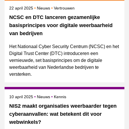
Gepubliceerd op
Categorie
Onderwerpen
22 april 2025
Nieuws
Vertrouwen
NCSC en DTC lanceren gezamenlijke
basisprincipes voor digitale weerbaarheid
van bedrijven
Het Nationaal Cyber Security Centrum (NCSC) en het
Digital Trust Center (DTC) introduceren een
vernieuwde, set basisprincipes om de digitale
weerbaarheid van Nederlandse bedrijven te
versterken.
Gepubliceerd op
Categorie
Onderwerpen
10 april 2025
Nieuws
Kennis
NIS2 maakt organisaties weerbaarder tegen
cyberaanvallen: wat betekent dit voor
webwinkels?