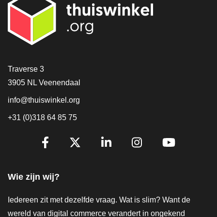
Contact
Traverse 3
3905 NL Veenendaal
info@thuiswinkel.org
+31 (0)318 64 85 75
Volg je ons al?
Facebook
X
LinkedIn
Instagram
YouTube
Wie zijn wij?
Iedereen zit met dezelfde vraag. Wat is slim? Want de
wereld van digital commerce verandert in ongekend