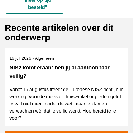
meer op tijd
besteld”
Recente artikelen over dit
onderwerp
Gepubliceerd op
Onderwerpen
16 juli 2026
Algemeen
NIS2 komt eraan: ben jij al aantoonbaar
veilig?
Vanaf 15 augustus treedt de Europese NIS2-richtlijn in
werking. Voor de meeste Thuiswinkel.org leden geldt:
je valt niet direct onder de wet, maar je klanten
verwachten wél dat je veilig werkt. Hoe bereid je je
voor?