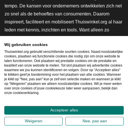
tempo. De kansen voor ondernemers ontwikkelen zich net
zo snel als de behoeftes van consumenten. Daarom
inspireert, faciliteert en mobiliseert Thuiswinkel.org al haar
leden met kennis, inzichten en tools. Want alleen zo
groeien we samen naar een veiligere, duurzamere en
Wij gebruiken cookies
innovatievere toekomst. Dus groei ook mee en maak
Thuiswinkel.org gebruikt verschillende soorten cookies. Naast noodzakelijke
shoppen slimmer.
cookies, plaatsen wij functionele cookies die nodig zijn om onze website te
laten functioneren. Ook plaatsen wij prestatie cookies om de prestatie en
Lid worden
kwaliteit van onze website te meten. Tot slot plaatsen wij advertentie cookies
waarmee we jou kunnen identificeren en volgen. Door op “Accepteer alles”
te klikken geef je toestemming voor het plaatsen van alle cookies. Wanneer
je klikt op "Nee, pas aan" kun je zelf een selectie maken en wanneer je klikt
op “Weigeren” plaatsen we alleen noodzakelijke cookies. Wil je meer weten
Snel navigeren
over onze cookies of jouw cookiekeuze later weer aanpassen, bekijk dan
onze cookieverklaring.
Ope
Accepteer alles
2026
©
Thuiswinkel.org
Weigeren
Nee, pas aan
Privacybeleid
Cookieverklaring
Sitemap