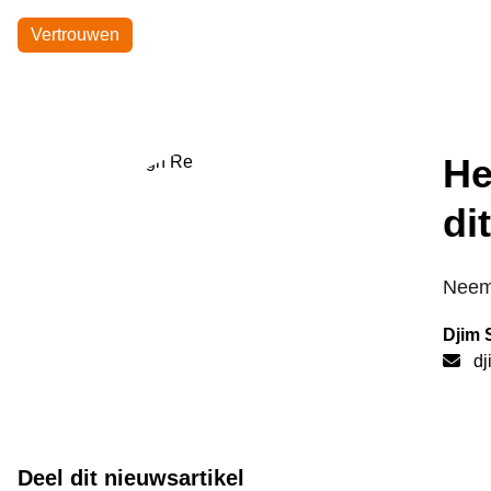
Onderwerpen
Vertrouwen
He
di
Neem 
Djim 
dj
Deel dit nieuwsartikel