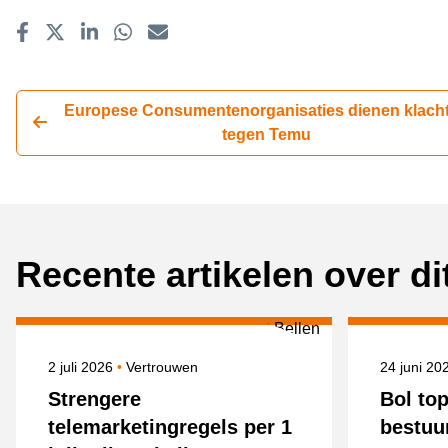
Delen op Facebook
Tweet
Delen op LinkedIn
Delen op WhatsApp
E-mailadres
Europese Consumentenorganisaties dienen klacht
tegen Temu
Recente artikelen over d
Gepubliceerd op
Onderwerpen
Gepublice
2 juli 2026
Vertrouwen
24 juni 2
Strengere
Bol to
telemarketingregels per 1
bestuu