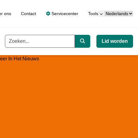
Taal
r ons
Contact
Servicecenter
Tools
Open het subnavi
Lid worden
Trefwoord
Zoeken