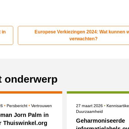
 in
Europese Verkiezingen 2024: Wat kunnen 
verwachten?
it onderwerp
erd op
Categorie
Onderwerpen
Gepubliceerd op
026
Persbericht
Vertrouwen
27 maart 2026
Kennisartik
Duurzaamheid
pman Jorn Palm in
Geharmoniseerde
r Thuiswinkel.org
informatielabels ov