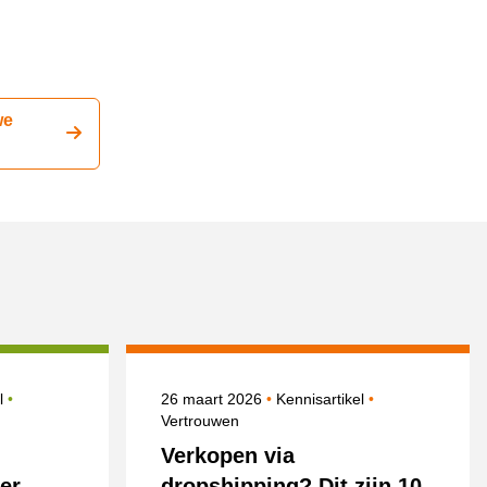
we
Onderwerpen
Gepubliceerd op
Onderwerpen
el
26 maart 2026
Kennisartikel
Vertrouwen
Verkopen via
er
dropshipping? Dit zijn 10