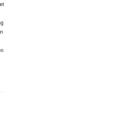
et
.
ng
en
en
d