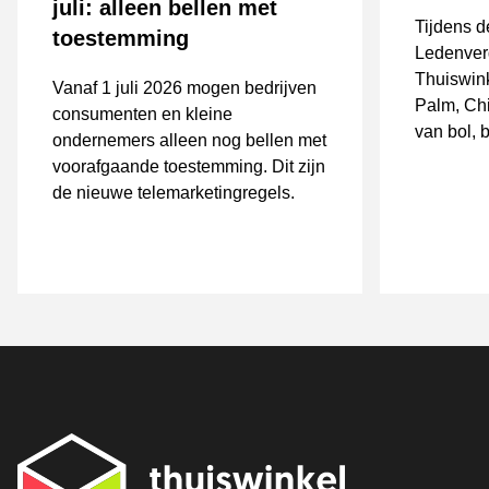
juli: alleen bellen met
Tijdens 
toestemming
Ledenver
Thuiswink
Vanaf 1 juli 2026 mogen bedrijven
Palm, Chi
consumenten en kleine
van bol, 
ondernemers alleen nog bellen met
algemeen 
voorafgaande toestemming. Dit zijn
versterkt
de nieuwe telemarketingregels.
bestuurli
van gove
regelgevi
consumen