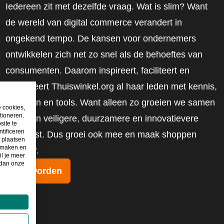
Iedereen zit met dezelfde vraag. Wat is slim? Want
de wereld van digital commerce verandert in
ongekend tempo. De kansen voor ondernemers
ontwikkelen zich net zo snel als de behoeftes van
consumenten. Daarom inspireert, faciliteert en
mobiliseert Thuiswinkel.org al haar leden met kennis,
inzichten en tools. Want alleen zo groeien we samen
e cookies,
tioneren.
naar een veiligere, duurzamere en innovatievere
site te
tificeren
toekomst. Dus groei ook mee en maak shoppen
t plaatsen
e maken en
slimmer.
il je meer
 dan onze
Lid worden