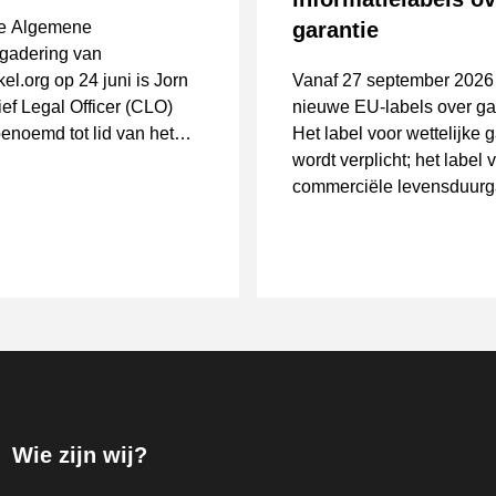
de Algemene
garantie
gadering van
el.org op 24 juni is Jorn
Vanaf 27 september 2026
ef Legal Officer (CLO)
nieuwe EU-labels over gar
benoemd tot lid van het
Het label voor wettelijke 
bestuur. Met zijn komst
wordt verplicht; het label 
 Thuiswinkel.org de
commerciële levensduurg
jke expertise op het gebied
geldt alleen als die wordt
rnance, wet- en
aangeboden.
ng, innovatie en (online)
tenvertrouwen.
Wie zijn wij?