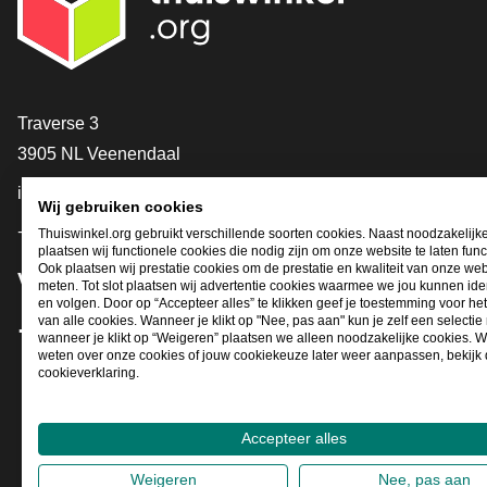
Contact
Traverse 3
3905 NL Veenendaal
info@thuiswinkel.org
Wij gebruiken cookies
+31 (0)318 64 85 75
Thuiswinkel.org gebruikt verschillende soorten cookies. Naast noodzakelijk
plaatsen wij functionele cookies die nodig zijn om onze website te laten func
Ook plaatsen wij prestatie cookies om de prestatie en kwaliteit van onze web
Volg je ons al?
meten. Tot slot plaatsen wij advertentie cookies waarmee we jou kunnen iden
en volgen. Door op “Accepteer alles” te klikken geef je toestemming voor he
van alle cookies. Wanneer je klikt op "Nee, pas aan" kun je zelf een selecti
wanneer je klikt op “Weigeren” plaatsen we alleen noodzakelijke cookies. W
Facebook
X
LinkedIn
Instagram
YouTube
weten over onze cookies of jouw cookiekeuze later weer aanpassen, bekijk
cookieverklaring.
Accepteer alles
Weigeren
Nee, pas aan