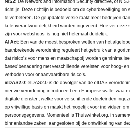
NIS2:
De Network and Information Security directive, of NIS2-r
richtlijn. Deze richtlijn is bedoeld om de cyberbeveiliging e
te verbeteren. De geüpdatete versie raakt meer bedrijven dan
ketenverantwoordelijkheid worden ingevoerd. Hoe ver deze st
zijn voor webshops, is nog niet helemaal duidelijk.
AI Act:
Een van de meest besproken wetten van het afgelope
baanbrekende verordening reguleert het gebruik van algoritmes 
dat risico’s voor mens en maatschappij worden geminimalise
based
benadering met verschillende vereisten voor hoog- en 
verboden voor onaanvaardbare risico’s.
eIDAS2.0:
eIDAS2.0 is de opvolger van de eIDAS verordening, 
nieuwe verordening introduceert een Europese wallet waar
digitale diensten, welke voor verschillende doeleinden ingezet
op vrijwillige basis en maakt het mogelijk voor individuen o
persoonsgegevens. Momenteel is Thuiswinkel.org, in samenw
binnenlandse zaken, aangesloten bij de ontwikkeling van deze