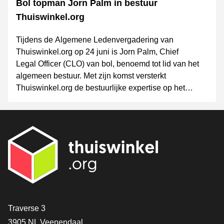
Bol topman Jorn Palm in bestuur
Thuiswinkel.org
Tijdens de Algemene Ledenvergadering van
Thuiswinkel.org op 24 juni is Jorn Palm, Chief
Legal Officer (CLO) van bol, benoemd tot lid van het
algemeen bestuur. Met zijn komst versterkt
Thuiswinkel.org de bestuurlijke expertise op het
gebied van governance, wet- en regelgeving,
innovatie en (online) consumentenvertrouwen.
Contact
Traverse 3
3905 NL Veenendaal