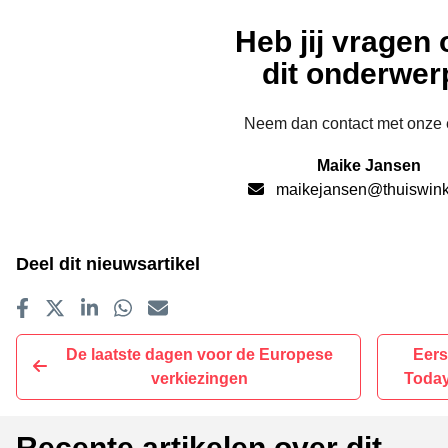
Heb jij vragen 
dit onderwer
Neem dan contact met onze 
Maike Jansen
maikejansen@thuiswink
Deel dit nieuwsartikel
Delen op Facebook
Tweet
Delen op LinkedIn
Delen op WhatsApp
E-mailadres
De laatste dagen voor de Europese
Eers
verkiezingen
Today
Recente artikelen over dit