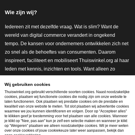
Wie zijn wij?
Iedereen zit met dezelfde vraag. Wat is slim? Want de
wereld van digital commerce verandert in ongekend
tempo. De kansen voor ondernemers ontwikkelen zich net
zo snel als de behoeftes van consumenten. Daarom
inspireert, faciliteert en mobiliseert Thuiswinkel.org al haar
leden met kennis, inzichten en tools. Want alleen zo
groeien we samen naar een veiligere, duurzamere en
Wij gebruiken cookies
innovatievere toekomst. Dus groei ook mee en maak
Thuiswinkel.org gebruikt verschillende soorten cookies. Naast noodzakelijke
shoppen slimmer.
cookies, plaatsen wij functionele cookies die nodig zijn om onze website te
laten functioneren. Ook plaatsen wij prestatie cookies om de prestatie en
Lid worden
kwaliteit van onze website te meten. Tot slot plaatsen wij advertentie cookies
waarmee we jou kunnen identificeren en volgen. Door op “Accepteer alles”
te klikken geef je toestemming voor het plaatsen van alle cookies. Wanneer
je klikt op "Nee, pas aan" kun je zelf een selectie maken en wanneer je klikt
op “Weigeren” plaatsen we alleen noodzakelijke cookies. Wil je meer weten
Snel navigeren
over onze cookies of jouw cookiekeuze later weer aanpassen, bekijk dan