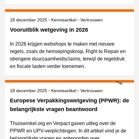
Gepubliceerd op
Onderwerpen
18 december 2025
Kennisartikel
Vertrouwen
Vooruitblik wetgeving in 2026
In 2026 krijgen webshops te maken met nieuwe
regels, zoals de herroepingsknop, Right to Repair en
strengere duurzaamheidsclaims, terwijl de regeldruk
en fiscale lasten verder toenemen.
Gepubliceerd op
Onderwerpen
18 december 2025
Kennisartikel
Vertrouwen
Europese Verpakkingswetgeving (PPWR): de
belangrijkste vragen beantwoord
Thuiswinkel.org en Verpact gaven uitleg over de
PPWR en UPV-verplichtingen. In dit artikel vind je de
belangrijkste vragen en antwoorden over