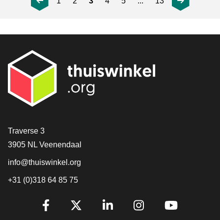
1
2
3
4
5
...
13
Contact
Traverse 3
3905 NL Veenendaal
info@thuiswinkel.org
+31 (0)318 64 85 75
Volg je ons al?
Facebook
X
LinkedIn
Instagram
YouTube