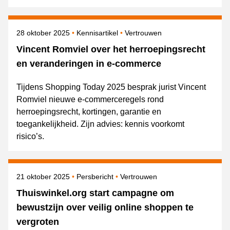
Gepubliceerd op
Onderwerpen
28 oktober 2025
Kennisartikel
Vertrouwen
Vincent Romviel over het herroepingsrecht
en veranderingen in e-commerce
Tijdens Shopping Today 2025 besprak jurist Vincent
Romviel nieuwe e-commerceregels rond
herroepingsrecht, kortingen, garantie en
toegankelijkheid. Zijn advies: kennis voorkomt
risico’s.
Gepubliceerd op
Categorie
Onderwerpen
21 oktober 2025
Persbericht
Vertrouwen
Thuiswinkel.org start campagne om
bewustzijn over veilig online shoppen te
vergroten