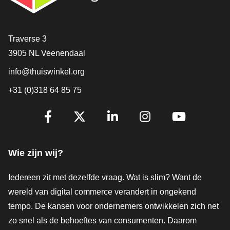
Contact
Traverse 3
3905 NL Veenendaal
info@thuiswinkel.org
+31 (0)318 64 85 75
Volg je ons al?
Facebook
X
LinkedIn
Instagram
YouTube
Wie zijn wij?
Iedereen zit met dezelfde vraag. Wat is slim? Want de
wereld van digital commerce verandert in ongekend
tempo. De kansen voor ondernemers ontwikkelen zich net
zo snel als de behoeftes van consumenten. Daarom