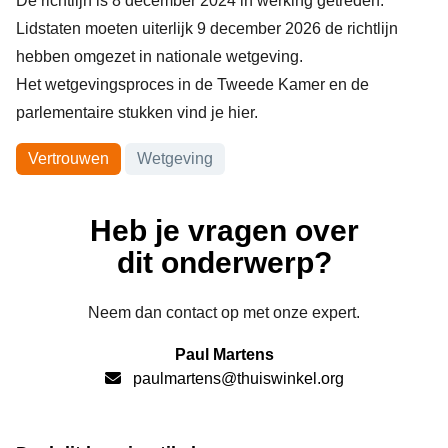
De richtlijn is 8 december 2024 in werking getreden.
Lidstaten moeten uiterlijk 9 december 2026 de richtlijn
hebben omgezet in nationale wetgeving.
Het wetgevingsproces in de Tweede Kamer en de
parlementaire stukken vind je
hier
.
Onderwerpen
Vertrouwen
Wetgeving
Heb je vragen over
dit onderwerp?
Neem dan contact op met onze expert.
Paul Martens
paulmartens@thuiswinkel.org