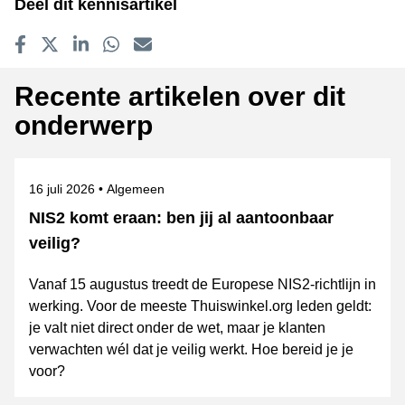
Deel dit kennisartikel
Delen op Facebook
Tweet
Delen op LinkedIn
Delen op WhatsApp
E-mailadres
Recente artikelen over dit
onderwerp
Gepubliceerd op
Onderwerpen
16 juli 2026
Algemeen
NIS2 komt eraan: ben jij al aantoonbaar
veilig?
Vanaf 15 augustus treedt de Europese NIS2-richtlijn in
werking. Voor de meeste Thuiswinkel.org leden geldt:
je valt niet direct onder de wet, maar je klanten
verwachten wél dat je veilig werkt. Hoe bereid je je
voor?