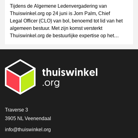
Tijdens de Algemene Ledenvergadering van
Thuiswinkel.org op 24 juni is Jorn Palm, Chief
Legal Officer (CLO) van bol, benoemd tot lid van het
algemeen bestuur. Met zijn komst versterkt
Thuiswinkel.org de bestuurlijke expertise op het
gebied van governance, wet- en regelgeving,
innovatie en (online) consumentenvertrouwen.
Contact
Traverse 3
3905 NL Veenendaal
info@thuiswinkel.org