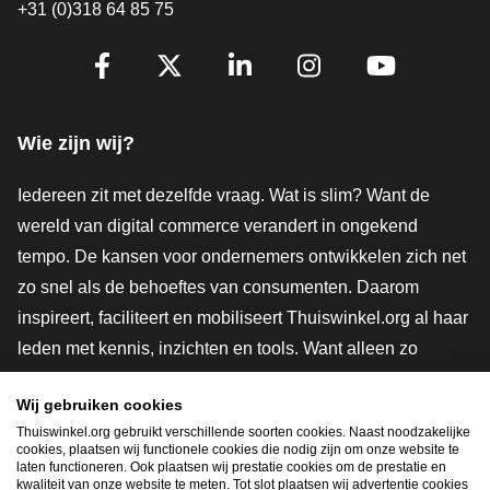
+31 (0)318 64 85 75
Volg je ons al?
Facebook
X
LinkedIn
Instagram
YouTube
Wie zijn wij?
Iedereen zit met dezelfde vraag. Wat is slim? Want de
wereld van digital commerce verandert in ongekend
tempo. De kansen voor ondernemers ontwikkelen zich net
zo snel als de behoeftes van consumenten. Daarom
inspireert, faciliteert en mobiliseert Thuiswinkel.org al haar
leden met kennis, inzichten en tools. Want alleen zo
groeien we samen naar een veiligere, duurzamere en
Wij gebruiken cookies
innovatievere toekomst. Dus groei ook mee en maak
Thuiswinkel.org gebruikt verschillende soorten cookies. Naast noodzakelijke
shoppen slimmer.
cookies, plaatsen wij functionele cookies die nodig zijn om onze website te
laten functioneren. Ook plaatsen wij prestatie cookies om de prestatie en
Lid worden
kwaliteit van onze website te meten. Tot slot plaatsen wij advertentie cookies