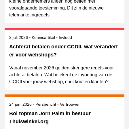
kleine ondernemers alleen nog bellen met
voorafgaande toestemming. Dit zijn de nieuwe
telemarketingregels.
Gepubliceerd op
Onderwerpen
2 juli 2026
Kennisartikel
Invloed
Achteraf betalen onder CCDII, wat verandert
er voor webshops?
Vanaf november 2026 gelden strengere regels voor
achteraf betalen. Wat betekent de invoering van de
CCDII voor jouw webshop, checkout en klanten?
Gepubliceerd op
Categorie
Onderwerpen
24 juni 2026
Persbericht
Vertrouwen
Bol topman Jorn Palm in bestuur
Thuiswinkel.org