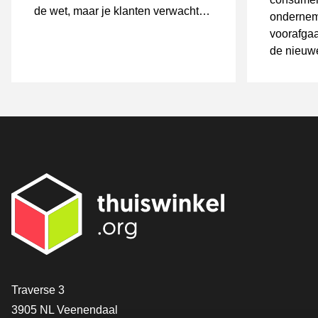
de wet, maar je klanten verwachten
ondernem
wél dat je veilig werkt. Hoe bereid
voorafgaa
je je voor?
de nieuwe
Contact
Traverse 3
3905 NL Veenendaal