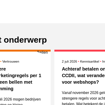
it onderwerp
erd op
Onderwerpen
Gepubliceerd op
O
6
Vertrouwen
2 juli 2026
Kennisartikel
I
ere
Achteraf betalen o
rketingregels per 1
CCDII, wat verander
lleen bellen met
voor webshops?
emming
Vanaf november 2026 ge
strengere regels voor acht
uli 2026 mogen bedrijven
betalen. Wat betekent de 
ten en kleine