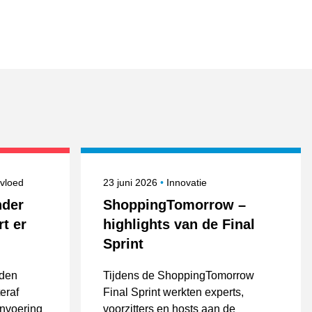
nderwerpen
Gepubliceerd op
Onderwerpen
nvloed
23 juni 2026
Innovatie
nder
ShoppingTomorrow –
t er
highlights van de Final
Sprint
lden
Tijdens de ShoppingTomorrow
eraf
Final Sprint werkten experts,
invoering
voorzitters en hosts aan de