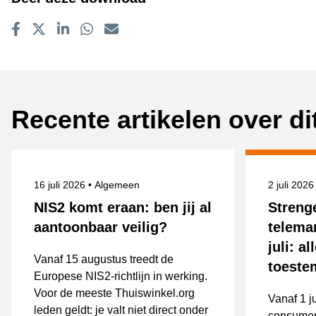
Delen op Facebook
Tweet
Delen op LinkedIn
Delen op WhatsApp
E-mailadres
Recente artikelen over d
Gepubliceerd op
Onderwerpen
Gepublice
16 juli 2026
Algemeen
2 juli 202
NIS2 komt eraan: ben jij al
Streng
aantoonbaar veilig?
telema
juli: a
Vanaf 15 augustus treedt de
toest
Europese NIS2-richtlijn in werking.
Voor de meeste Thuiswinkel.org
Vanaf 1 j
leden geldt: je valt niet direct onder
consumen