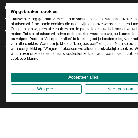
info@thuiswinkel.org
Wij gebruiken cookies
+31 (0)318 64 85 75
Thuiswinkel.org gebruikt verschillende soorten cookies. Naast noodzakelijk
plaatsen wij functionele cookies die nodig zijn om onze website te laten func
Ook plaatsen wij prestatie cookies om de prestatie en kwaliteit van onze web
Volg je ons al?
meten. Tot slot plaatsen wij advertentie cookies waarmee we jou kunnen iden
en volgen. Door op “Accepteer alles” te klikken geef je toestemming voor he
van alle cookies. Wanneer je klikt op "Nee, pas aan" kun je zelf een selecti
wanneer je klikt op “Weigeren” plaatsen we alleen noodzakelijke cookies. W
Facebook
X
LinkedIn
Instagram
YouTube
weten over onze cookies of jouw cookiekeuze later weer aanpassen, bekijk
cookieverklaring.
Accepteer alles
Weigeren
Nee, pas aan
2