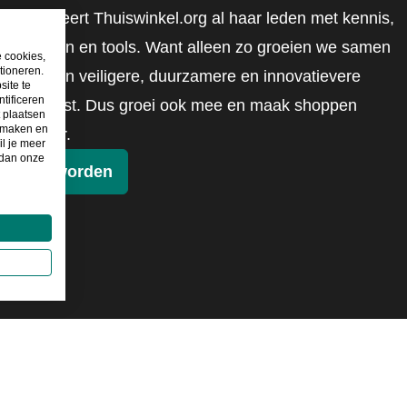
mobiliseert Thuiswinkel.org al haar leden met kennis,
inzichten en tools. Want alleen zo groeien we samen
e cookies,
tioneren.
naar een veiligere, duurzamere en innovatievere
site te
tificeren
toekomst. Dus groei ook mee en maak shoppen
t plaatsen
e maken en
slimmer.
il je meer
 dan onze
Lid worden
026
©
Thuiswinkel.org
Privacybeleid
Cookieverklaring
Sitem