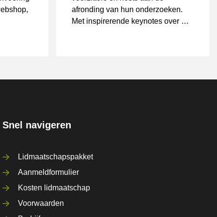
webshop,
afronding van hun onderzoeken.
Met inspirerende keynotes over AI,
consumentengedrag en e-
commerce groeistrategieën werd
vooruitgekeken naar de toekomst
van online retail. De resultaten van
de expertgroepen worden op 8
oktober gepresenteerd tijdens
Shopping Today.
Snel navigeren
Lidmaatschapspakket
Aanmeldformulier
Kosten lidmaatschap
Voorwaarden