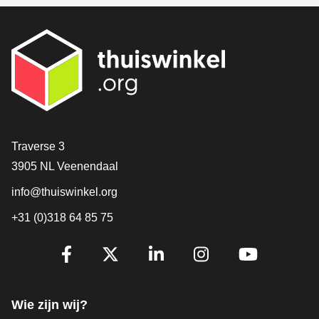
Contact
Traverse 3
3905 NL Veenendaal
info@thuiswinkel.org
+31 (0)318 64 85 75
Volg je ons al?
Facebook
X
LinkedIn
Instagram
YouTube
Wie zijn wij?