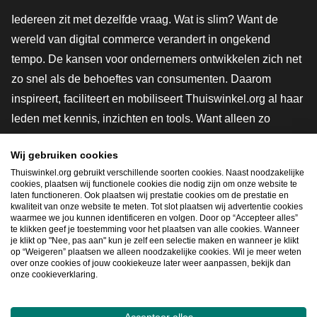
Iedereen zit met dezelfde vraag. Wat is slim? Want de
wereld van digital commerce verandert in ongekend
tempo. De kansen voor ondernemers ontwikkelen zich net
zo snel als de behoeftes van consumenten. Daarom
inspireert, faciliteert en mobiliseert Thuiswinkel.org al haar
leden met kennis, inzichten en tools. Want alleen zo
groeien we samen naar een veiligere, duurzamere en
Wij gebruiken cookies
innovatievere toekomst. Dus groei ook mee en maak
Thuiswinkel.org gebruikt verschillende soorten cookies. Naast noodzakelijke
shoppen slimmer.
cookies, plaatsen wij functionele cookies die nodig zijn om onze website te
laten functioneren. Ook plaatsen wij prestatie cookies om de prestatie en
Lid worden
kwaliteit van onze website te meten. Tot slot plaatsen wij advertentie cookies
waarmee we jou kunnen identificeren en volgen. Door op “Accepteer alles”
te klikken geef je toestemming voor het plaatsen van alle cookies. Wanneer
je klikt op "Nee, pas aan" kun je zelf een selectie maken en wanneer je klikt
op “Weigeren” plaatsen we alleen noodzakelijke cookies. Wil je meer weten
Snel navigeren
over onze cookies of jouw cookiekeuze later weer aanpassen, bekijk dan
onze cookieverklaring.
Ope