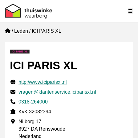
Me
Home
Leden
ICI PARIS XL
ICI PARIS XL
Gecontroleerde contactgegevens
Website URL
http://www.iciparisxl.nl
E-mail
vragen@klantenservice.iciparisxl.nl
Telefoonnummer
0318-264000
KvK
KvK 32082394
Vestigingsadres
Nijborg 17
3927 DA Renswoude
Nederland