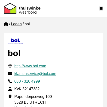
Me
Home
Leden
bol
bol
Gecontroleerde contactgegevens
Website URL
http://www.bol.com
E-mail
klantenservice@bol.com
Telefoonnummer
030 - 310 4999
KvK
KvK 32147382
Vestigingsadres
Papendorpseweg 100
3528 BJ UTRECHT