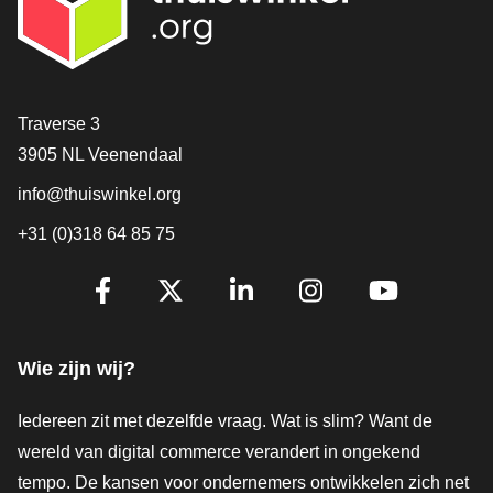
Contact
Traverse 3
3905 NL Veenendaal
info@thuiswinkel.org
+31 (0)318 64 85 75
Volg je ons al?
Facebook
X
LinkedIn
Instagram
YouTube
Wie zijn wij?
Iedereen zit met dezelfde vraag. Wat is slim? Want de
wereld van digital commerce verandert in ongekend
tempo. De kansen voor ondernemers ontwikkelen zich net