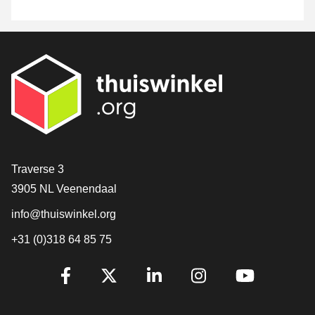
Contact
Traverse 3
3905 NL Veenendaal
info@thuiswinkel.org
+31 (0)318 64 85 75
Volg je ons al?
Facebook
X
LinkedIn
Instagram
YouTube