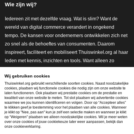
Wie zijn wij?
Iedereen zit met dezelfde vraag. Wat is slim? Want de
wereld van digital commerce verandert in ongekend
tempo. De kansen voor ondernemers ontwikkelen zich net
zo snel als de behoeftes van consumenten. Daarom
inspireert, faciliteert en mobiliseert Thuiswinkel.org al haar
leden met kennis, inzichten en tools. Want alleen zo
groeien we samen naar een veiligere, duurzamere en
Wij gebruiken cookies
innovatievere toekomst. Dus groei ook mee en maak
Thuiswinkel.org gebruikt verschillende soorten cookies. Naast noodzakelijke
shoppen slimmer.
cookies, plaatsen wij functionele cookies die nodig zijn om onze website te
laten functioneren. Ook plaatsen wij prestatie cookies om de prestatie en
Lid worden
kwaliteit van onze website te meten. Tot slot plaatsen wij advertentie cookies
waarmee we jou kunnen identificeren en volgen. Door op “Accepteer alles”
te klikken geef je toestemming voor het plaatsen van alle cookies. Wanneer
je klikt op "Nee, pas aan" kun je zelf een selectie maken en wanneer je klikt
op “Weigeren” plaatsen we alleen noodzakelijke cookies. Wil je meer weten
Snel navigeren
over onze cookies of jouw cookiekeuze later weer aanpassen, bekijk dan
onze cookieverklaring.
Ope