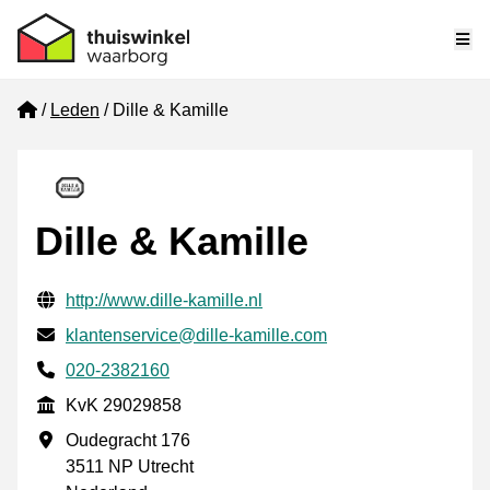
Me
Home
Leden
Dille & Kamille
Dille & Kamille
Gecontroleerde contactgegevens
Website URL
http://www.dille-kamille.nl
E-mail
klantenservice@dille-kamille.com
Telefoonnummer
020-2382160
KvK
KvK 29029858
Vestigingsadres
Oudegracht 176
3511 NP Utrecht