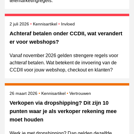
telemarketingregels.
Gepubliceerd op
Onderwerpen
2 juli 2026
Kennisartikel
Invloed
Achteraf betalen onder CCDII, wat verandert
er voor webshops?
Vanaf november 2026 gelden strengere regels voor
achteraf betalen. Wat betekent de invoering van de
CCDII voor jouw webshop, checkout en klanten?
Gepubliceerd op
Onderwerpen
26 maart 2026
Kennisartikel
Vertrouwen
Verkopen via dropshipping? Dit zijn 10
punten waar je als verkoper rekening mee
moet houden
Werk je met dropshipping? Dan gelden dezelfde