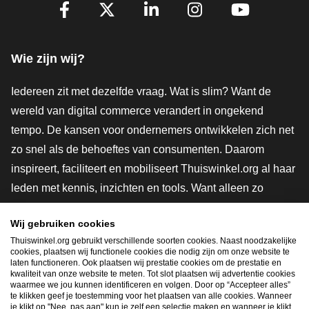
Volg je ons al?
Facebook
X
LinkedIn
Instagram
YouTube
Wie zijn wij?
Iedereen zit met dezelfde vraag. Wat is slim? Want de
wereld van digital commerce verandert in ongekend
tempo. De kansen voor ondernemers ontwikkelen zich net
zo snel als de behoeftes van consumenten. Daarom
inspireert, faciliteert en mobiliseert Thuiswinkel.org al haar
leden met kennis, inzichten en tools. Want alleen zo
groeien we samen naar een veiligere, duurzamere en
Wij gebruiken cookies
innovatievere toekomst. Dus groei ook mee en maak
Thuiswinkel.org gebruikt verschillende soorten cookies. Naast noodzakelijke
shoppen slimmer.
cookies, plaatsen wij functionele cookies die nodig zijn om onze website te
laten functioneren. Ook plaatsen wij prestatie cookies om de prestatie en
Lid worden
kwaliteit van onze website te meten. Tot slot plaatsen wij advertentie cookies
waarmee we jou kunnen identificeren en volgen. Door op “Accepteer alles”
te klikken geef je toestemming voor het plaatsen van alle cookies. Wanneer
je klikt op "Nee, pas aan" kun je zelf een selectie maken en wanneer je klikt