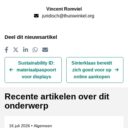
Vincent Romviel
juridisch@thuiswinkel.org
Deel dit nieuwsartikel
Delen op Facebook
Tweet
Delen op LinkedIn
Delen op WhatsApp
E-mailadres
Sustainability ID:
Sinterklaas bereidt
materiaalpaspoort
zich goed voor op
voor displays
online aankopen
Recente artikelen over dit
onderwerp
Gepubliceerd op
Onderwerpen
16 juli 2026
Algemeen