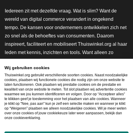
Iedereen zit met dezelfde vraag. Wat is slim? Want de
wereld van digital commerce verandert in ongekend
tempo. De kansen voor ondernemers ontwikkelen zich net
zo snel als de behoeftes van consumenten. Daarom
inspireert, faciliteert en mobiliseert Thuiswinkel.org al haar
leden met kennis, inzichten en tools. Want alleen zo
groeien we samen naar een veiligere, duurzamere en
Wij gebruiken cookies
innovatievere toekomst. Dus groei ook mee en maak
Thuiswinkel.org gebruikt verschillende soorten cookies. Naast noodzakelijke
shoppen slimmer.
cookies, plaatsen wij functionele cookies die nodig zijn om onze website te
laten functioneren. Ook plaatsen wij prestatie cookies om de prestatie en
Lid worden
kwaliteit van onze website te meten. Tot slot plaatsen wij advertentie cookies
waarmee we jou kunnen identificeren en volgen. Door op “Accepteer alles”
te klikken geef je toestemming voor het plaatsen van alle cookies. Wanneer
je klikt op "Nee, pas aan" kun je zelf een selectie maken en wanneer je klikt
op “Weigeren” plaatsen we alleen noodzakelijke cookies. Wil je meer weten
Snel navigeren
over onze cookies of jouw cookiekeuze later weer aanpassen, bekijk dan
onze cookieverklaring.
Ope