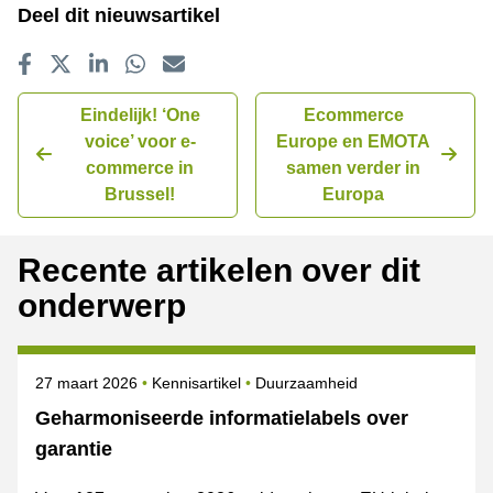
Deel dit nieuwsartikel
Delen op Facebook
Tweet
Delen op LinkedIn
Delen op WhatsApp
E-mailadres
Eindelijk! ‘One
Ecommerce
voice’ voor e-
Europe en EMOTA
commerce in
samen verder in
Brussel!
Europa
Recente artikelen over dit
onderwerp
Gepubliceerd op
Onderwerpen
27 maart 2026
Kennisartikel
Duurzaamheid
Geharmoniseerde informatielabels over
garantie