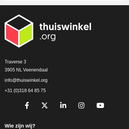
Contact
Traverse 3
3905 NL Veenendaal
info@thuiswinkel.org
+31 (0)318 64 85 75
Volg je ons al?
Facebook
X
LinkedIn
Instagram
YouTube
Wie zijn wij?