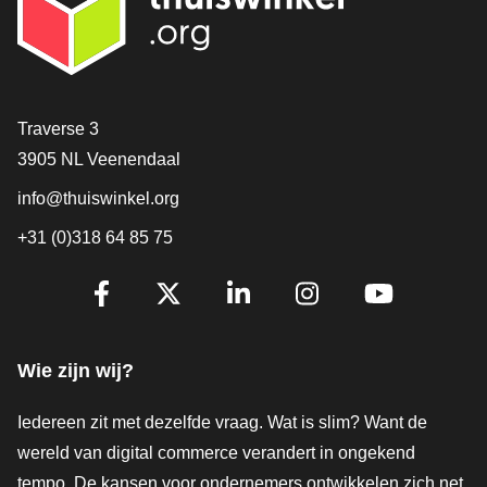
Contact
Traverse 3
3905 NL Veenendaal
info@thuiswinkel.org
+31 (0)318 64 85 75
Volg je ons al?
Facebook
X
LinkedIn
Instagram
YouTube
Wie zijn wij?
Iedereen zit met dezelfde vraag. Wat is slim? Want de
wereld van digital commerce verandert in ongekend
tempo. De kansen voor ondernemers ontwikkelen zich net