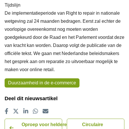
Tijdslijn
De implementatieperiode van Right to repair in nationale
wetgeving zal 24 maanden bedragen. Eerst zal echter de
voorlopige overeenkomst nog moeten worden
goedgekeurd door de Raad en het Parlement voordat deze
van kracht kan worden. Daarop volgt de publicatie van de
officiële tekst. We gaan met Nederlandse beleidsmakers
het gesprek aan om reparatie zo uitvoerbaar mogelijk te
maken voor online retail.
Onderwerpen
Duurzaamheid in de e-commerce
Deel dit nieuwsartikel
Delen op Facebook
Tweet
Delen op LinkedIn
Delen op WhatsApp
E-mailadres
Oproep voor heldere
Circulaire