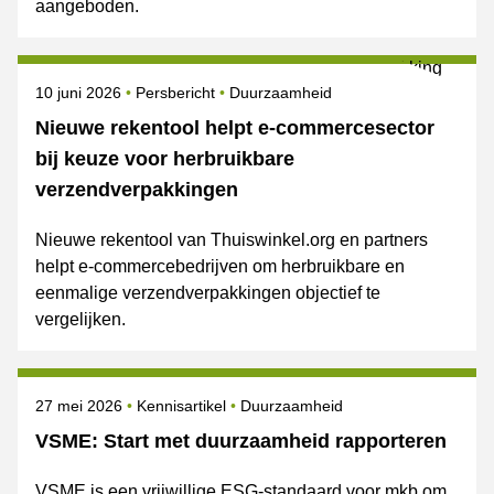
aangeboden.
Gepubliceerd op
Categorie
Onderwerpen
10 juni 2026
Persbericht
Duurzaamheid
Nieuwe rekentool helpt e-commercesector
bij keuze voor herbruikbare
verzendverpakkingen
Nieuwe rekentool van Thuiswinkel.org en partners
helpt e-commercebedrijven om herbruikbare en
eenmalige verzendverpakkingen objectief te
vergelijken.
Gepubliceerd op
Onderwerpen
27 mei 2026
Kennisartikel
Duurzaamheid
VSME: Start met duurzaamheid rapporteren
VSME is een vrijwillige ESG-standaard voor mkb om