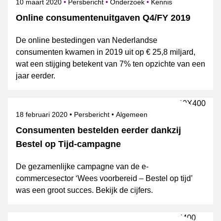
Gepubliceerd op
Categorie
Onderwerpen
10 maart 2020
Persbericht
Onderzoek
Kennis
Online consumentenuitgaven Q4/FY 2019
De online bestedingen van Nederlandse
consumenten kwamen in 2019 uit op € 25,8 miljard,
wat een stijging betekent van 7% ten opzichte van een
jaar eerder.
Gepubliceerd op
Categorie
Onderwerpen
18 februari 2020
Persbericht
Algemeen
Consumenten bestelden eerder dankzij
Bestel op Tijd-campagne
De gezamenlijke campagne van de e-
commercesector ‘Wees voorbereid – Bestel op tijd’
was een groot succes. Bekijk de cijfers.