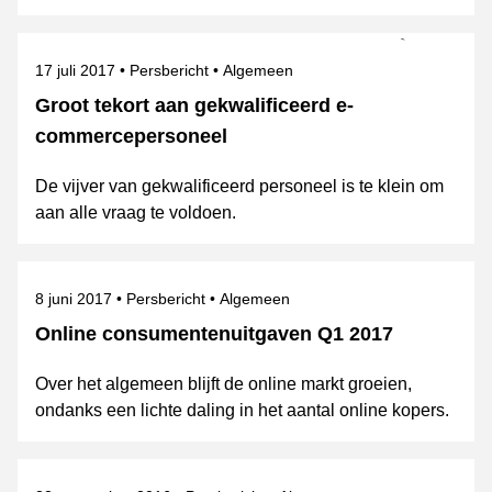
Gepubliceerd op
Categorie
Onderwerpen
17 juli 2017
Persbericht
Algemeen
Groot tekort aan gekwalificeerd e-
commercepersoneel
De vijver van gekwalificeerd personeel is te klein om
aan alle vraag te voldoen.
Gepubliceerd op
Categorie
Onderwerpen
8 juni 2017
Persbericht
Algemeen
Online consumentenuitgaven Q1 2017
Over het algemeen blijft de online markt groeien,
ondanks een lichte daling in het aantal online kopers.