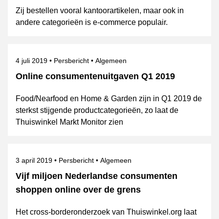
Zij bestellen vooral kantoorartikelen, maar ook in
andere categorieën is e-commerce populair.
Gepubliceerd op
Categorie
Onderwerpen
4 juli 2019
Persbericht
Algemeen
Online consumentenuitgaven Q1 2019
Food/Nearfood en Home & Garden zijn in Q1 2019 de
sterkst stijgende productcategorieën, zo laat de
Thuiswinkel Markt Monitor zien
Gepubliceerd op
Categorie
Onderwerpen
3 april 2019
Persbericht
Algemeen
Vijf miljoen Nederlandse consumenten
shoppen online over de grens
Het cross-borderonderzoek van Thuiswinkel.org laat