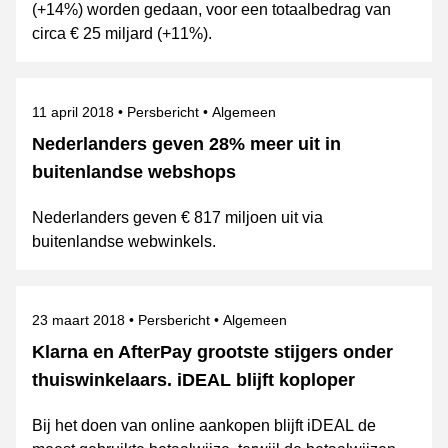
(+14%) worden gedaan, voor een totaalbedrag van
circa € 25 miljard (+11%).
Gepubliceerd op
Categorie
Onderwerpen
11 april 2018
Persbericht
Algemeen
Nederlanders geven 28% meer uit in
buitenlandse webshops
Nederlanders geven € 817 miljoen uit via
buitenlandse webwinkels.
Gepubliceerd op
Categorie
Onderwerpen
23 maart 2018
Persbericht
Algemeen
Klarna en AfterPay grootste stijgers onder
thuiswinkelaars. iDEAL blijft koploper
Bij het doen van online aankopen blijft iDEAL de