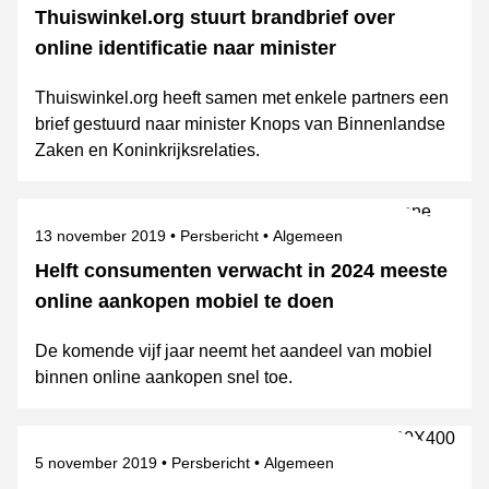
Thuiswinkel.org stuurt brandbrief over
online identificatie naar minister
Thuiswinkel.org heeft samen met enkele partners een
brief gestuurd naar minister Knops van Binnenlandse
Zaken en Koninkrijksrelaties.
Gepubliceerd op
Categorie
Onderwerpen
13 november 2019
Persbericht
Algemeen
Helft consumenten verwacht in 2024 meeste
online aankopen mobiel te doen
De komende vijf jaar neemt het aandeel van mobiel
binnen online aankopen snel toe.
Gepubliceerd op
Categorie
Onderwerpen
5 november 2019
Persbericht
Algemeen