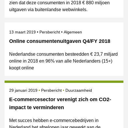
zien dat deze consumenten in 2018 € 880 miljoen
uitgaven via buitenlandse webwinkels.
Gepubliceerd op
Categorie
Onderwerpen
13 maart 2019
Persbericht
Algemeen
Online consumentenuitgaven Q4/FY 2018
Nederlandse consumenten besteedden € 23,7 miljard
online in 2018 en 96% van alle Nederlanders (15+)
koopt online
Gepubliceerd op
Categorie
Onderwerpen
29 januari 2019
Persbericht
Duurzaamheid
E-commercesector verenigt zich om CO2-
impact te verminderen
Met succes hebben e-commercebedrijven in
Nederland het afgelopen jaar gewerkt aan de