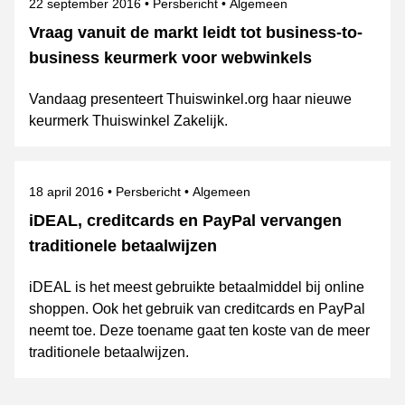
Gepubliceerd op
Categorie
Onderwerpen
22 september 2016
Persbericht
Algemeen
Vraag vanuit de markt leidt tot business-to-
business keurmerk voor webwinkels
Vandaag presenteert Thuiswinkel.org haar nieuwe
keurmerk Thuiswinkel Zakelijk.
Gepubliceerd op
Categorie
Onderwerpen
18 april 2016
Persbericht
Algemeen
iDEAL, creditcards en PayPal vervangen
traditionele betaalwijzen
iDEAL is het meest gebruikte betaalmiddel bij online
shoppen. Ook het gebruik van creditcards en PayPal
neemt toe. Deze toename gaat ten koste van de meer
traditionele betaalwijzen.