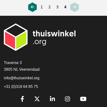
1
2
3
4
Contact
Traverse 3
3905 NL Veenendaal
info@thuiswinkel.org
+31 (0)318 64 85 75
Volg je ons al?
Facebook
X
LinkedIn
Instagram
YouTube