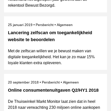
rekentool Bewust Bezorgd.
Gepubliceerd op
Categorie
Onderwerpen
25 januari 2019
Persbericht
Algemeen
Lancering zelfscan om toegankelijkheid
website te beoordelen
Met de zelfscan willen we je bewust maken van
digitale toegankelijkheid. Het kan je zo maar 15%
loyale klanten extra opleveren.
Gepubliceerd op
Categorie
Onderwerpen
20 september 2018
Persbericht
Algemeen
Online consumentenuitgaven Q2/HY1 2018
De Thuiswinkel Markt Monitor laat zien dat in heel
2018 naar verwachting 230 miljoen online aankopen