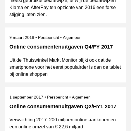
meest gebruikte betaalwijze, terwijl de betaalwijzen
Klarna en AfterPay ten opzichte van 2016 een forse
stijging laten zien.
Gepubliceerd op
Categorie
Onderwerpen
9 maart 2018
Persbericht
Algemeen
Online consumentenuitgaven Q4/FY 2017
Uit de Thuiswinkel Markt Monitor blijkt ook dat de
smartphone voor het eerst populairder is dan de tablet
bij online shoppen
Gepubliceerd op
Categorie
Onderwerpen
1 september 2017
Persbericht
Algemeen
Online consumentenuitgaven Q2/HY1 2017
Verwachting 2017: 200 miljoen online aankopen en
een online omzet van € 22,6 miljard