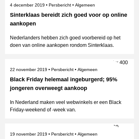
Gepubliceerd op
Categorie
Onderwerpen
4 december 2019
Persbericht
Algemeen
Sinterklaas bereidt zich goed voor op online
aankopen
Nederlanders hebben zich goed voorbereid op het
doen van online aankopen rondom Sinterklaas.
Gepubliceerd op
Categorie
Onderwerpen
22 november 2019
Persbericht
Algemeen
Black Friday helemaal ingeburgerd; 95%
jongeren overweegt aankoop
In Nederland maken veel webwinkels er een Black
Friday-weekend of -week van.
Gepubliceerd op
Categorie
Onderwerpen
19 november 2019
Persbericht
Algemeen