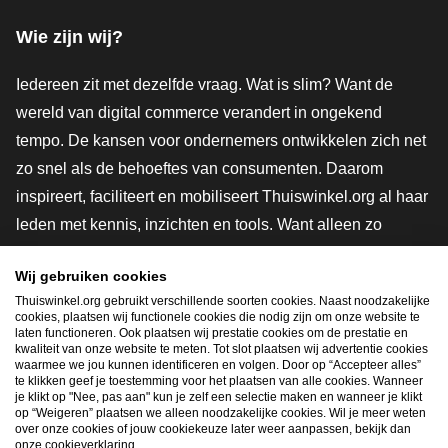
Wie zijn wij?
Iedereen zit met dezelfde vraag. Wat is slim? Want de
wereld van digital commerce verandert in ongekend
tempo. De kansen voor ondernemers ontwikkelen zich net
zo snel als de behoeftes van consumenten. Daarom
inspireert, faciliteert en mobiliseert Thuiswinkel.org al haar
leden met kennis, inzichten en tools. Want alleen zo
groeien we samen naar een veiligere, duurzamere en
Wij gebruiken cookies
innovatievere toekomst. Dus groei ook mee en maak
Thuiswinkel.org gebruikt verschillende soorten cookies. Naast noodzakelijke
shoppen slimmer.
cookies, plaatsen wij functionele cookies die nodig zijn om onze website te
laten functioneren. Ook plaatsen wij prestatie cookies om de prestatie en
Lid worden
kwaliteit van onze website te meten. Tot slot plaatsen wij advertentie cookies
waarmee we jou kunnen identificeren en volgen. Door op “Accepteer alles”
te klikken geef je toestemming voor het plaatsen van alle cookies. Wanneer
je klikt op "Nee, pas aan" kun je zelf een selectie maken en wanneer je klikt
op “Weigeren” plaatsen we alleen noodzakelijke cookies. Wil je meer weten
Snel navigeren
over onze cookies of jouw cookiekeuze later weer aanpassen, bekijk dan
onze cookieverklaring.