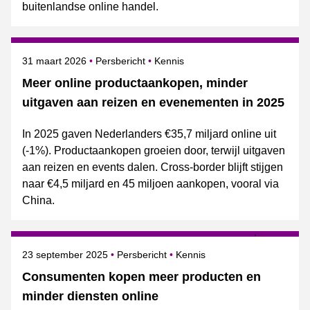
buitenlandse online handel.
Gepubliceerd op
Categorie
Onderwerpen
31 maart 2026
Persbericht
Kennis
Meer online productaankopen, minder
uitgaven aan reizen en evenementen in 2025
In 2025 gaven Nederlanders €35,7 miljard online uit
(-1%). Productaankopen groeien door, terwijl uitgaven
aan reizen en events dalen. Cross-border blijft stijgen
naar €4,5 miljard en 45 miljoen aankopen, vooral via
China.
Gepubliceerd op
Categorie
Onderwerpen
23 september 2025
Persbericht
Kennis
Consumenten kopen meer producten en
minder diensten online