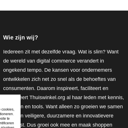
Wie zijn wij?
Iedereen zit met dezelfde vraag. Wat is slim? Want
de wereld van digital commerce verandert in
ongekend tempo. De kansen voor ondernemers
ontwikkelen zich net zo snel als de behoeftes van
consumenten. Daarom inspireert, faciliteert en
mobiliseert Thuiswinkel.org al haar leden met kennis,
inzichten en tools. Want alleen zo groeien we samen
e cookies,
tioneren.
naar een veiligere, duurzamere en innovatievere
site te
tificeren
toekomst. Dus groei ook mee en maak shoppen
t plaatsen