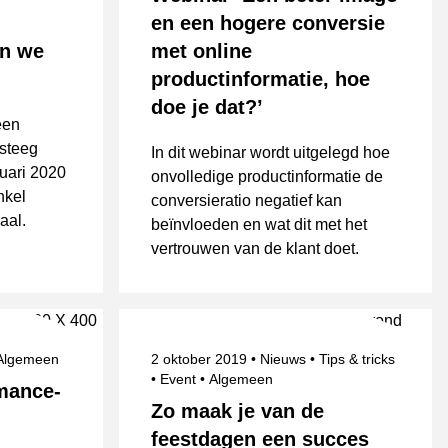
en een hogere conversie
n we
met online
productinformatie, hoe
doe je dat?’
een
esteeg
In dit webinar wordt uitgelegd hoe
uari 2020
onvolledige productinformatie de
nkel
conversieratio negatief kan
aal.
beïnvloeden en wat dit met het
vertrouwen van de klant doet.
Onderwerpen
Gepubliceerd op
Categorie
Algemeen
2 oktober 2019
Nieuws
Tips & tricks
Onderwerpen
Event
Algemeen
rmance-
Zo maak je van de
feestdagen een succes