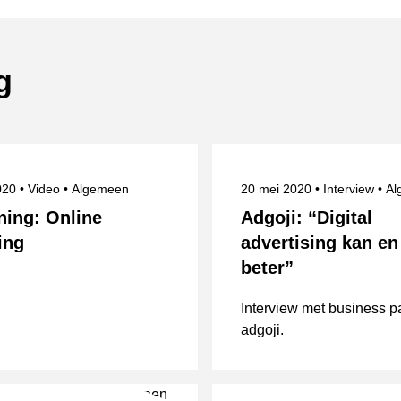
g
eerd op
Onderwerpen
Gepubliceerd op
Categorie
On
2020
Video
Algemeen
20 mei 2020
Interview
Al
ning: Online
Adgoji: “Digital
ing
advertising kan e
beter”
Interview met business p
adgoji.