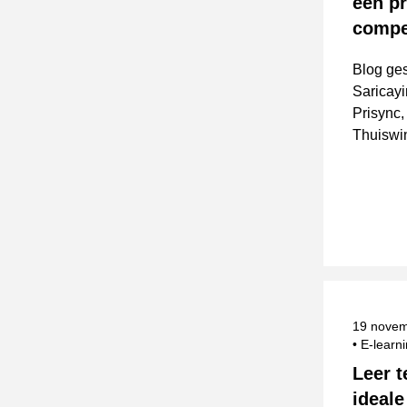
een pr
compe
Blog ge
Saricayi
Prisync,
Thuiswin
Gepublic
19 nove
E-learn
Leer t
ideale