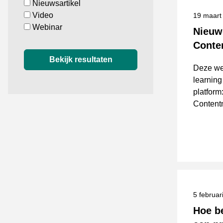
Nieuwsartikel
Video
Gepublic
19 maart
Webinar
Nieuw
Conte
Bekijk resultaten
Deze we
learnin
platform
Contentm
Gepublic
5 februa
Hoe be