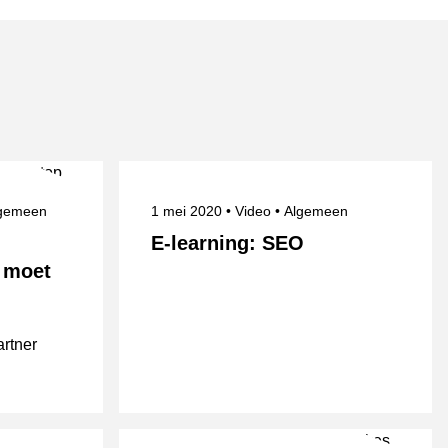
derwerpen
Gepubliceerd op
Onderwerpen
gemeen
1 mei 2020
Video
Algemeen
E-learning: SEO
n moet
artner