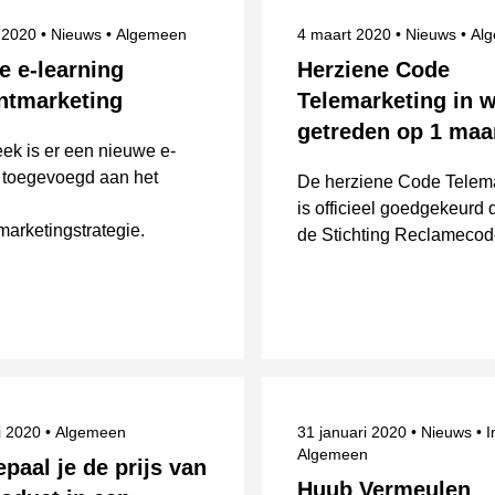
eerd op
Categorie
Onderwerpen
Gepubliceerd op
Categorie
On
 2020
Nieuws
Algemeen
4 maart 2020
Nieuws
Al
e e-learning
Herziene Code
ntmarketing
Telemarketing in 
getreden op 1 maa
ek is er een nieuwe e-
g toegevoegd aan het
De herziene Code Telem
:
is officieel goedgekeurd 
arketingstrategie.
de Stichting Reclamecod
eerd op
Onderwerpen
Gepubliceerd op
Categorie
ri 2020
Algemeen
31 januari 2020
Nieuws
I
Algemeen
paal je de prijs van
Huub Vermeulen