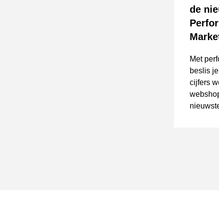
de nie
Perfo
Marke
Met per
beslis j
cijfers 
webshop 
nieuwste
Perform
helpt je 