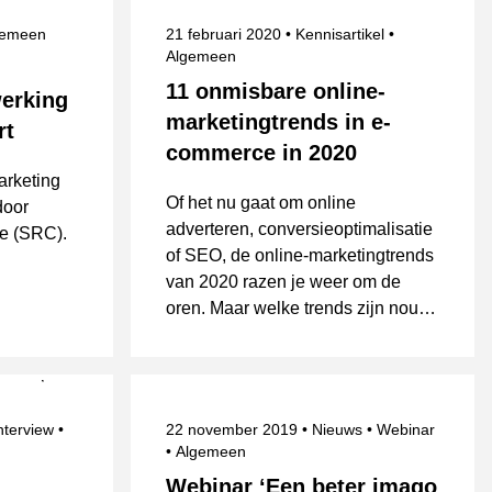
derwerpen
Gepubliceerd op
Onderwerpen
gemeen
21 februari 2020
Kennisartikel
Algemeen
11 onmisbare online-
werking
marketingtrends in e-
rt
commerce in 2020
arketing
Of het nu gaat om online
door
adverteren, conversieoptimalisatie
e (SRC).
of SEO, de online-marketingtrends
van 2020 razen je weer om de
oren. Maar welke trends zijn nou
echt belangrijk op het gebied van
e-commerce?
Onderwerpen
Gepubliceerd op
Categorie
nterview
22 november 2019
Nieuws
Webinar
Onderwerpen
Algemeen
Webinar ‘Een beter imago