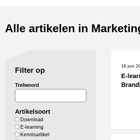
Alle artikelen in Marketin
Gepublic
18 juni 
Filter op
E-lear
Brand
Trefwoord
Artikelsoort
Download
E-learning
Kennisartikel