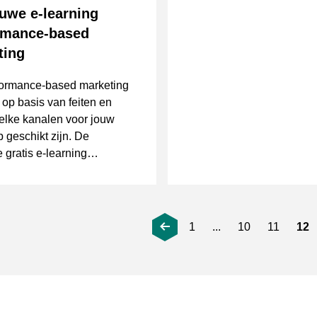
uwe e-learning
rmance-based
ting
formance-based marketing
e op basis van feiten en
welke kanalen voor jouw
geschikt zijn. De
 gratis e-learning
ance-based Marketing
hierbij verder!
1
...
10
11
12