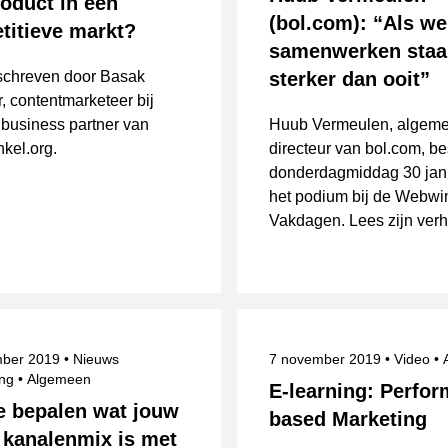
oduct in een
(bol.com): “Als we
titieve markt?
samenwerken staa
schreven door Basak
sterker dan ooit”
r, contentmarketeer bij
 business partner van
Huub Vermeulen, algem
kel.org.
directeur van bol.com, b
donderdagmiddag 30 jan
het podium bij de Webwi
Vakdagen. Lees zijn verh
eerd op
Categorie
Gepubliceerd op
mber 2019
Nieuws
7 november 2019
Video
Onderwerpen
ing
Algemeen
E-learning: Perfo
e bepalen wat jouw
based Marketing
 kanalenmix is met