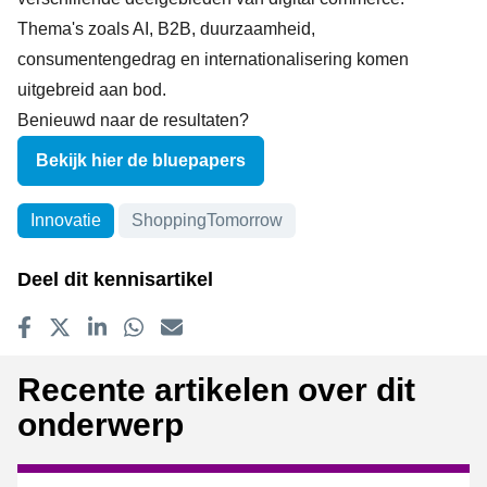
Thema's zoals AI, B2B, duurzaamheid,
consumentengedrag en internationalisering komen
uitgebreid aan bod.
Benieuwd naar de resultaten?
Bekijk hier de bluepapers
Onderwerpen
Innovatie
ShoppingTomorrow
Deel dit kennisartikel
Delen op Facebook
Tweet
Delen op LinkedIn
Delen op WhatsApp
E-mailadres
Recente artikelen over dit
onderwerp