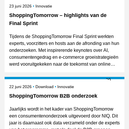
Gepubliceerd op
Onderwerpen
23 juni 2026
Innovatie
ShoppingTomorrow – highlights van de
Final Sprint
Tijdens de ShoppingTomorrow Final Sprint werkten
experts, voorzitters en hosts aan de afronding van hun
onderzoeken. Met inspirerende keynotes over AI,
consumentengedrag en e-commerce groeistrategieën
werd vooruitgekeken naar de toekomst van online
retail. De resultaten van de expertgroepen worden op
8 oktober gepresenteerd tijdens Shopping Today.
Gepubliceerd op
Onderwerpen
22 juni 2026
Download
Innovatie
ShoppingTomorrow B2B onderzoek
Jaarlijks wordt in het kader van ShoppingTomorrow
een consumentenonderzoek uitgevoerd door NIQ. Dit
jaar is daarnaast ook data verzameld onder de experts