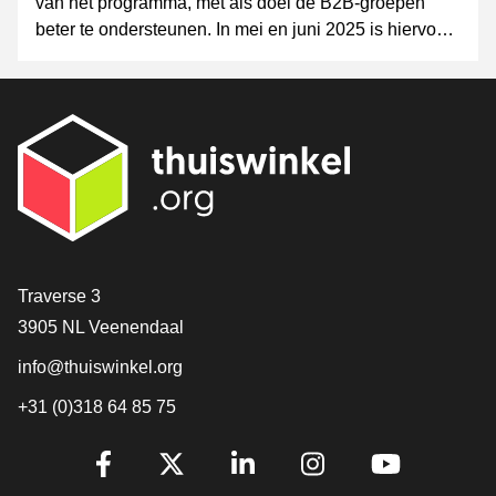
van het programma, met als doel de B2B-groepen
beter te ondersteunen. In mei en juni 2025 is hiervoor
een korte vragenlijst rondgestuurd.
Contact
Traverse 3
3905 NL Veenendaal
info@thuiswinkel.org
+31 (0)318 64 85 75
Volg je ons al?
Facebook
X
LinkedIn
Instagram
YouTube