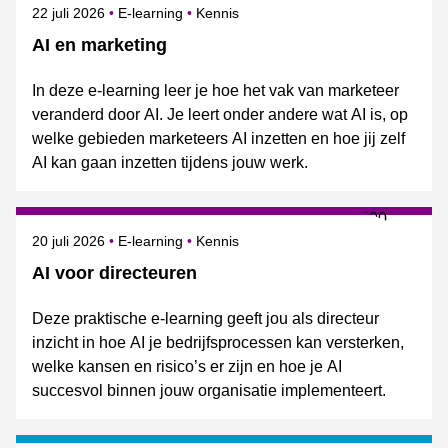
Gepubliceerd op
Onderwerpen
22 juli 2026
E-learning
Kennis
AI en marketing
In deze e-learning leer je hoe het vak van marketeer
veranderd door AI. Je leert onder andere wat AI is, op
welke gebieden marketeers AI inzetten en hoe jij zelf
AI kan gaan inzetten tijdens jouw werk.
Gepubliceerd op
Onderwerpen
20 juli 2026
E-learning
Kennis
AI voor directeuren
Deze praktische e-learning geeft jou als directeur
inzicht in hoe AI je bedrijfsprocessen kan versterken,
welke kansen en risico’s er zijn en hoe je AI
succesvol binnen jouw organisatie implementeert.