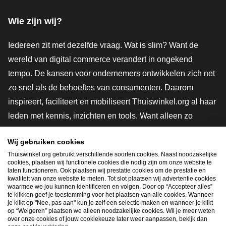
Wie zijn wij?
Iedereen zit met dezelfde vraag. Wat is slim? Want de
wereld van digital commerce verandert in ongekend
tempo. De kansen voor ondernemers ontwikkelen zich net
zo snel als de behoeftes van consumenten. Daarom
inspireert, faciliteert en mobiliseert Thuiswinkel.org al haar
leden met kennis, inzichten en tools. Want alleen zo
groeien we samen naar een veiligere, duurzamere en
Wij gebruiken cookies
innovatievere toekomst. Dus groei ook mee en maak
Thuiswinkel.org gebruikt verschillende soorten cookies. Naast noodzakelijke
shoppen slimmer.
cookies, plaatsen wij functionele cookies die nodig zijn om onze website te
laten functioneren. Ook plaatsen wij prestatie cookies om de prestatie en
Lid worden
kwaliteit van onze website te meten. Tot slot plaatsen wij advertentie cookies
waarmee we jou kunnen identificeren en volgen. Door op “Accepteer alles”
te klikken geef je toestemming voor het plaatsen van alle cookies. Wanneer
je klikt op "Nee, pas aan" kun je zelf een selectie maken en wanneer je klikt
op “Weigeren” plaatsen we alleen noodzakelijke cookies. Wil je meer weten
Snel navigeren
over onze cookies of jouw cookiekeuze later weer aanpassen, bekijk dan