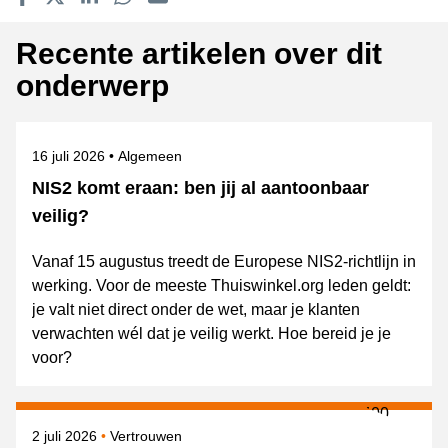
Delen op Facebook
Tweet
Delen op LinkedIn
Delen op WhatsApp
E-mailadres
Recente artikelen over dit
onderwerp
Gepubliceerd op
Onderwerpen
16 juli 2026
Algemeen
NIS2 komt eraan: ben jij al aantoonbaar
veilig?
Vanaf 15 augustus treedt de Europese NIS2-richtlijn in
werking. Voor de meeste Thuiswinkel.org leden geldt:
je valt niet direct onder de wet, maar je klanten
verwachten wél dat je veilig werkt. Hoe bereid je je
voor?
Gepubliceerd op
Onderwerpen
2 juli 2026
Vertrouwen