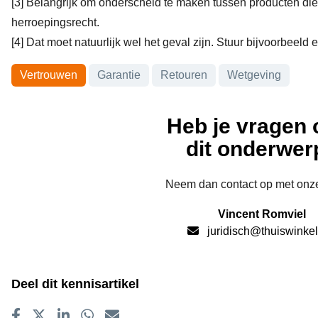
[3]
Belangrijk om onderscheid te maken tussen producten die
herroepingsrecht.
[4]
Dat moet natuurlijk wel het geval zijn. Stuur bijvoorbeeld
Onderwerpen
Vertrouwen
Garantie
Retouren
Wetgeving
Heb je vragen 
dit onderwer
Neem dan contact op met onze
Vincent Romviel
juridisch@thuiswinkel
Deel dit kennisartikel