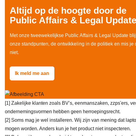
Altijd op de hoogte door de
Public Affairs & Legal Updat
Met onze tweewekelijkse Public Affairs & Legal Update blij
onze standpunten, de ontwikkeling in de politiek en mis je
niet.
Ik meld me aan
[1]
Zakelijke klanten zoals BV’s, eenmanszaken, zzps'ers, v
ondernemingsvormen hebben geen herroepingsrecht.
[2]
Soms mag je wel installeren. Wij zijn van mening dat lapto
mogen worden. Anders kun je het product niet inspecteren.