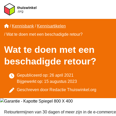
Home
Kennisbank
Kennisartikelen
Wat te doen met een beschadigde retour?
Wat te doen met een
beschadigde retour?
Gepubliceerd op: 26 april 2021
Bijgewerkt op: 15 augustus 2023
Geschreven door
Redactie Thuiswinkel.org
Retourtermijnen van 30 dagen of meer zijn in de e-commerce