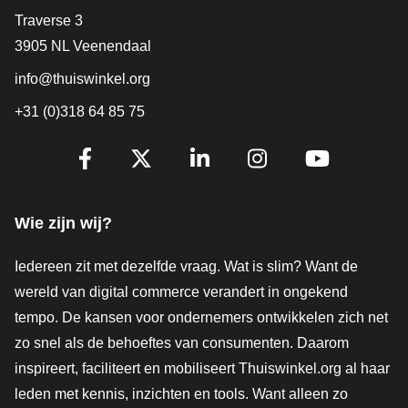
Contact
Traverse 3
3905 NL Veenendaal
info@thuiswinkel.org
+31 (0)318 64 85 75
Volg je ons al?
Facebook
X
LinkedIn
Instagram
YouTube
Wie zijn wij?
Iedereen zit met dezelfde vraag. Wat is slim? Want de
wereld van digital commerce verandert in ongekend
tempo. De kansen voor ondernemers ontwikkelen zich net
zo snel als de behoeftes van consumenten. Daarom
inspireert, faciliteert en mobiliseert Thuiswinkel.org al haar
leden met kennis, inzichten en tools. Want alleen zo