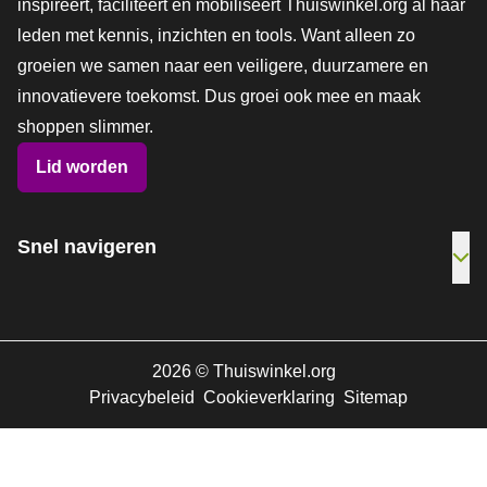
inspireert, faciliteert en mobiliseert Thuiswinkel.org al haar
leden met kennis, inzichten en tools. Want alleen zo
groeien we samen naar een veiligere, duurzamere en
innovatievere toekomst. Dus groei ook mee en maak
shoppen slimmer.
Lid worden
Snel navigeren
Ope
2026
©
Thuiswinkel.org
Privacybeleid
Cookieverklaring
Sitemap