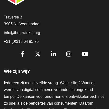
Contact
Traverse 3
3905 NL Veenendaal
info@thuiswinkel.org
+31 (0)318 64 85 75
Volg je ons al?
Facebook
X
LinkedIn
Instagram
YouTube
Wie zijn wij?
Iedereen zit met dezelfde vraag. Wat is slim? Want de
wereld van digital commerce verandert in ongekend
tempo. De kansen voor ondernemers ontwikkelen zich net
zo snel als de behoeftes van consumenten. Daarom