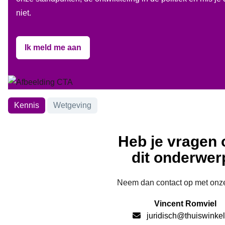
niet.
Ik meld me aan
Onderwerpen
Kennis
Wetgeving
Heb je vragen 
dit onderwer
Neem dan contact op met onze
Vincent Romviel
juridisch@thuiswinkel