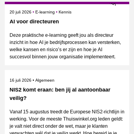
Gepubliceerd op
Onderwerpen
20 juli 2026
E-learning
Kennis
AI voor directeuren
Deze praktische e-learning geeft jou als directeur
inzicht in hoe AI je bedrijfsprocessen kan versterken,
welke kansen en risico’s er zijn en hoe je AI
succesvol binnen jouw organisatie implementeert.
Gepubliceerd op
Onderwerpen
16 juli 2026
Algemeen
NIS2 komt eraan: ben jij al aantoonbaar
veilig?
Vanaf 15 augustus treedt de Europese NIS2-richtlijn in
werking. Voor de meeste Thuiswinkel.org leden geldt:
je valt niet direct onder de wet, maar je klanten
verwachten wél dat je veilig werkt. Hoe bereid je je