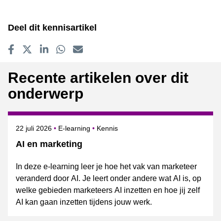
Deel dit kennisartikel
Delen op Facebook
Tweet
Delen op LinkedIn
Delen op WhatsApp
E-mailadres
Recente artikelen over dit
onderwerp
Gepubliceerd op
Onderwerpen
22 juli 2026
E-learning
Kennis
AI en marketing
In deze e-learning leer je hoe het vak van marketeer
veranderd door AI. Je leert onder andere wat AI is, op
welke gebieden marketeers AI inzetten en hoe jij zelf
AI kan gaan inzetten tijdens jouw werk.