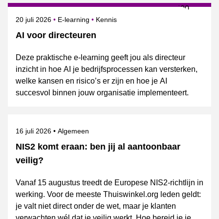
Gepubliceerd op
Onderwerpen
20 juli 2026
E-learning
Kennis
AI voor directeuren
Deze praktische e-learning geeft jou als directeur
inzicht in hoe AI je bedrijfsprocessen kan versterken,
welke kansen en risico’s er zijn en hoe je AI
succesvol binnen jouw organisatie implementeert.
Gepubliceerd op
Onderwerpen
16 juli 2026
Algemeen
NIS2 komt eraan: ben jij al aantoonbaar
veilig?
Vanaf 15 augustus treedt de Europese NIS2-richtlijn in
werking. Voor de meeste Thuiswinkel.org leden geldt:
je valt niet direct onder de wet, maar je klanten
verwachten wél dat je veilig werkt. Hoe bereid je je