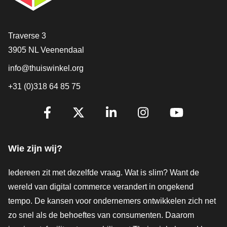
Contact
Traverse 3
3905 NL Veenendaal
info@thuiswinkel.org
+31 (0)318 64 85 75
Volg je ons al?
Facebook
X
LinkedIn
Instagram
YouTube
Wie zijn wij?
Iedereen zit met dezelfde vraag. Wat is slim? Want de
wereld van digital commerce verandert in ongekend
tempo. De kansen voor ondernemers ontwikkelen zich net
zo snel als de behoeftes van consumenten. Daarom