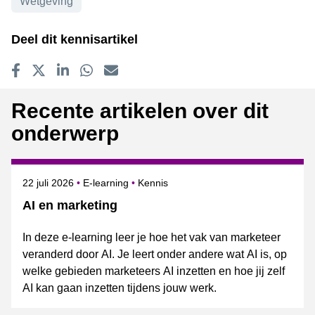
Wetgeving
Deel dit kennisartikel
Delen op Facebook
Tweet
Delen op LinkedIn
Delen op WhatsApp
E-mailadres
Recente artikelen over dit
onderwerp
Gepubliceerd op
Onderwerpen
22 juli 2026
E-learning
Kennis
AI en marketing
In deze e-learning leer je hoe het vak van marketeer
veranderd door AI. Je leert onder andere wat AI is, op
welke gebieden marketeers AI inzetten en hoe jij zelf
AI kan gaan inzetten tijdens jouw werk.