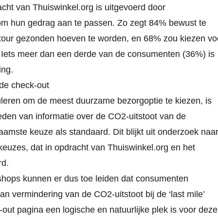
acht van Thuiswinkel.org is uitgevoerd door
n om hun gedrag aan te passen. Zo zegt 84% bewust te
etour gezonden hoeven te worden, en 68% zou kiezen vo
. Iets meer dan een derde van de consumenten (36%) is
ing.
 de check-out
leren om de meest duurzame bezorgoptie te kiezen, is
ieden van informatie over de CO2-uitstoot van de
amste keuze als standaard. Dit blijkt uit
onderzoek naa
gkeuzes
, dat in opdracht van
Thuiswinkel.org
en het
rd.
shops kunnen er dus toe leiden dat consumenten
 vermindering van de CO2-uitstoot bij de ‘last mile’
-out pagina een logische en natuurlijke plek is voor deze