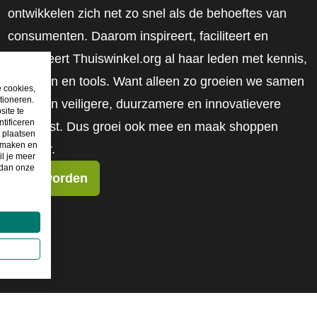
ontwikkelen zich net zo snel als de behoeftes van
consumenten. Daarom inspireert, faciliteert en
mobiliseert Thuiswinkel.org al haar leden met kennis,
inzichten en tools. Want alleen zo groeien we samen
e cookies,
tioneren.
naar een veiligere, duurzamere en innovatievere
site te
tificeren
toekomst. Dus groei ook mee en maak shoppen
t plaatsen
e maken en
slimmer.
il je meer
 dan onze
Lid worden