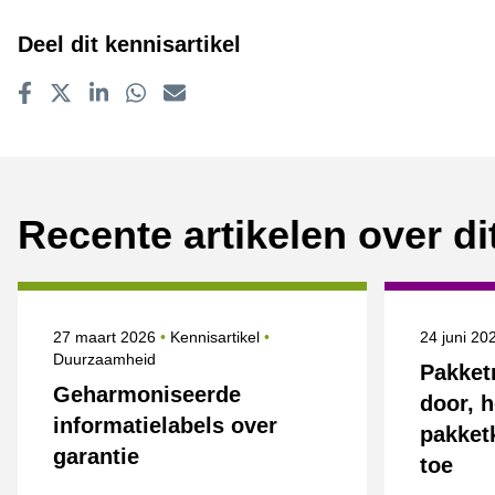
Deel dit kennisartikel
Delen op Facebook
Tweet
Delen op LinkedIn
Delen op WhatsApp
E-mailadres
Recente artikelen over d
Gepubliceerd op
Onderwerpen
Gepublice
27 maart 2026
Kennisartikel
24 juni 2
Duurzaamheid
Pakket
Geharmoniseerde
door, 
informatielabels over
pakket
garantie
toe