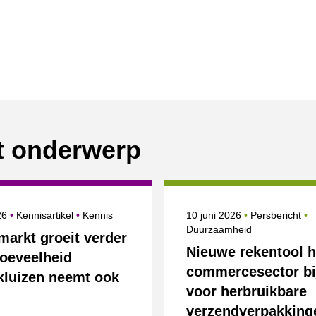
it onderwerp
erd op
Onderwerpen
Gepubliceerd op
Categorie
O
026
Kennisartikel
Kennis
10 juni 2026
Persbericht
Duurzaamheid
markt groeit verder
Nieuwe rekentool h
hoeveelheid
commercesector bi
kluizen neemt ook
voor herbruikbare
verzendverpakking