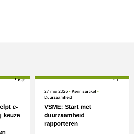
nderwerpen
Gepubliceerd op
Onderwerpen
27 mei 2026
Kennisartikel
Duurzaamheid
elpt e-
VSME: Start met
j keuze
duurzaamheid
rapporteren
en