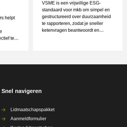
VSME is een vrijwillige ESG-
standaard voor mkb om simpel en
gestructureerd over duurzaamheid
rs helpt
te rapporteren, zodat je sneller
ketenvragen beantwoordt en
e
minder losse vragenlijsten krijgt.
tief te
Snel navigeren
Lidmaatschapspakket
Aanmeldformulier