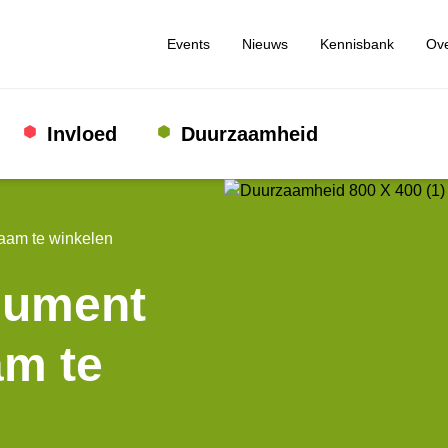
Events
Nieuws
Kennisbank
Ove
Invloed
Duurzaamheid
aam te winkelen
sument
am te