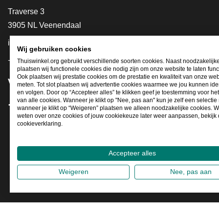
Contact
Traverse 3
3905 NL Veenendaal
info@thuiswinkel.org
Wij gebruiken cookies
+31 (0)318 64 85 75
Thuiswinkel.org gebruikt verschillende soorten cookies. Naast noodzakelijk
plaatsen wij functionele cookies die nodig zijn om onze website te laten func
Ook plaatsen wij prestatie cookies om de prestatie en kwaliteit van onze web
Volg je ons al?
meten. Tot slot plaatsen wij advertentie cookies waarmee we jou kunnen iden
en volgen. Door op “Accepteer alles” te klikken geef je toestemming voor he
van alle cookies. Wanneer je klikt op "Nee, pas aan" kun je zelf een selecti
wanneer je klikt op “Weigeren” plaatsen we alleen noodzakelijke cookies. W
Facebook
X
LinkedIn
Instagram
YouTube
weten over onze cookies of jouw cookiekeuze later weer aanpassen, bekijk
cookieverklaring.
Accepteer alles
Weigeren
Nee, pas aan