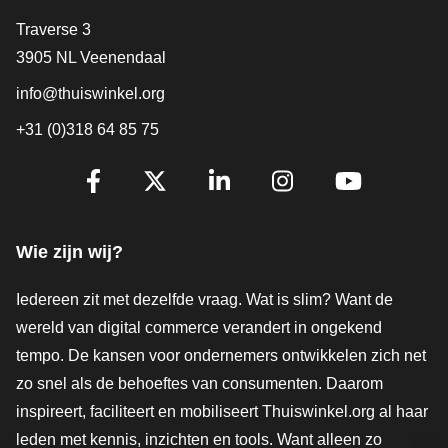
Contact
Traverse 3
3905 NL Veenendaal
info@thuiswinkel.org
+31 (0)318 64 85 75
Volg je ons al?
Facebook
X
LinkedIn
Instagram
YouTube
Wie zijn wij?
Iedereen zit met dezelfde vraag. Wat is slim? Want de
wereld van digital commerce verandert in ongekend
tempo. De kansen voor ondernemers ontwikkelen zich net
zo snel als de behoeftes van consumenten. Daarom
inspireert, faciliteert en mobiliseert Thuiswinkel.org al haar
leden met kennis, inzichten en tools. Want alleen zo