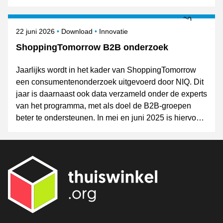
retail. De resultaten van de expertgroepen worden op
8 oktober gepresenteerd tijdens Shopping Today.
Gepubliceerd op
Onderwerpen
22 juni 2026
Download
Innovatie
ShoppingTomorrow B2B onderzoek
Jaarlijks wordt in het kader van ShoppingTomorrow
een consumentenonderzoek uitgevoerd door NIQ. Dit
jaar is daarnaast ook data verzameld onder de experts
van het programma, met als doel de B2B-groepen
beter te ondersteunen. In mei en juni 2025 is hiervoor
een korte vragenlijst rondgestuurd.