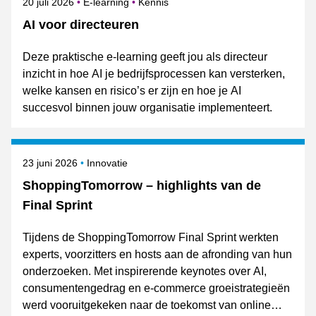
Gepubliceerd op
Onderwerpen
20 juli 2026
E-learning
Kennis
AI voor directeuren
Deze praktische e-learning geeft jou als directeur
inzicht in hoe AI je bedrijfsprocessen kan versterken,
welke kansen en risico’s er zijn en hoe je AI
succesvol binnen jouw organisatie implementeert.
Gepubliceerd op
Onderwerpen
23 juni 2026
Innovatie
ShoppingTomorrow – highlights van de
Final Sprint
Tijdens de ShoppingTomorrow Final Sprint werkten
experts, voorzitters en hosts aan de afronding van hun
onderzoeken. Met inspirerende keynotes over AI,
consumentengedrag en e-commerce groeistrategieën
werd vooruitgekeken naar de toekomst van online