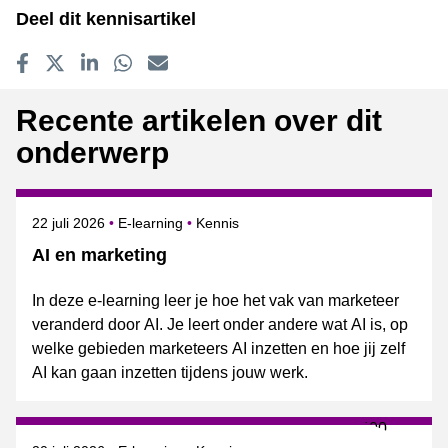
Deel dit kennisartikel
Delen op Facebook
Tweet
Delen op LinkedIn
Delen op WhatsApp
E-mailadres
Recente artikelen over dit
onderwerp
Gepubliceerd op
Onderwerpen
22 juli 2026
E-learning
Kennis
AI en marketing
In deze e-learning leer je hoe het vak van marketeer
veranderd door AI. Je leert onder andere wat AI is, op
welke gebieden marketeers AI inzetten en hoe jij zelf
AI kan gaan inzetten tijdens jouw werk.