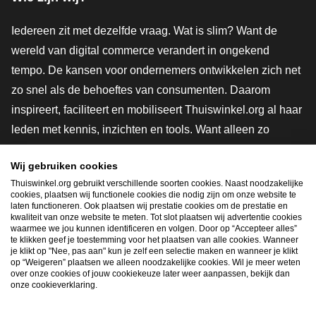
Iedereen zit met dezelfde vraag. Wat is slim? Want de
wereld van digital commerce verandert in ongekend
tempo. De kansen voor ondernemers ontwikkelen zich net
zo snel als de behoeftes van consumenten. Daarom
inspireert, faciliteert en mobiliseert Thuiswinkel.org al haar
leden met kennis, inzichten en tools. Want alleen zo
groeien we samen naar een veiligere, duurzamere en
Wij gebruiken cookies
innovatievere toekomst. Dus groei ook mee en maak
Thuiswinkel.org gebruikt verschillende soorten cookies. Naast noodzakelijke
shoppen slimmer.
cookies, plaatsen wij functionele cookies die nodig zijn om onze website te
laten functioneren. Ook plaatsen wij prestatie cookies om de prestatie en
Lid worden
kwaliteit van onze website te meten. Tot slot plaatsen wij advertentie cookies
waarmee we jou kunnen identificeren en volgen. Door op “Accepteer alles”
te klikken geef je toestemming voor het plaatsen van alle cookies. Wanneer
je klikt op "Nee, pas aan" kun je zelf een selectie maken en wanneer je klikt
op “Weigeren” plaatsen we alleen noodzakelijke cookies. Wil je meer weten
Snel navigeren
over onze cookies of jouw cookiekeuze later weer aanpassen, bekijk dan
onze cookieverklaring.
Ope