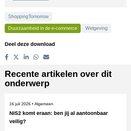
ShoppingTomorrow
Onderwerpen
Duurzaamheid in de e-commerce
Wetgeving
Deel deze download
Delen op Facebook
Tweet
Delen op LinkedIn
Delen op WhatsApp
E-mailadres
Recente artikelen over dit
onderwerp
Gepubliceerd op
Onderwerpen
16 juli 2026
Algemeen
NIS2 komt eraan: ben jij al aantoonbaar
veilig?