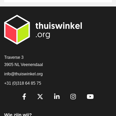
Contact
Traverse 3
3905 NL Veenendaal
info@thuiswinkel.org
+31 (0)318 64 85 75
Volg je ons al?
Facebook
X
LinkedIn
Instagram
YouTube
Wie zijn wij?