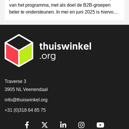
van het programma, met als doel de B2B-groepen
beter te ondersteunen. In mei en juni 2025 is hiervoor
een korte vragenlijst rondgestuurd.
Contact
Traverse 3
3905 NL Veenendaal
info@thuiswinkel.org
+31 (0)318 64 85 75
Volg je ons al?