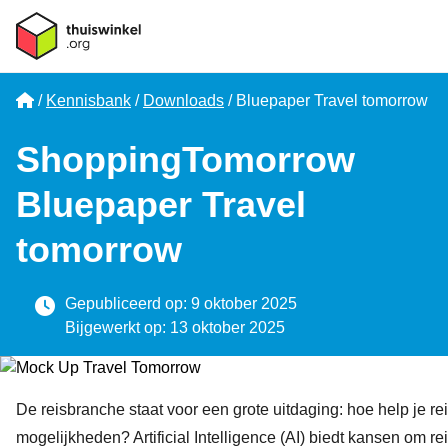
Home
Kennisbank
Downloads
Bluepaper Travel tomorrow
ShoppingTomorrow
Bluepaper Travel
tomorrow
Gepubliceerd op: 9 oktober 2025
Bijgewerkt op: 13 oktober 2025
De reisbranche staat voor een grote uitdaging: hoe help je r
mogelijkheden? Artificial Intelligence (AI) biedt kansen om re