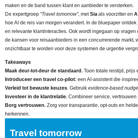
maken en de band tussen klant en aanbieder te versterken.
De expertgroep
“
Travel tomorrow
”
, met
Sia
als voorzitter en
A
hoe AI de reis van morgen verandert. In de bluepaper ontdek 
en relevante klantinteracties. Ook wordt ingegaan op vragen o
de kansen voor reisaanbieders in een concurrerende markt, w
onzichtbaar te worden voor deze systemen de urgentie vergr
Takeaways
Maak deur-tot-deur de standaard.
Toon totale reistijd, prij
Introduceer een travel co-pilot:
een AI-assistent die inspiree
Verleid tot bewuste keuzes
. Gebruik
evidence-based nudg
Investeer in de klantrelatie.
Combineer service, vertrouwen e
Borg vertrouwen.
Zorg voor transparantie, opt-outs en helde
herkennen.
Travel tomorrow