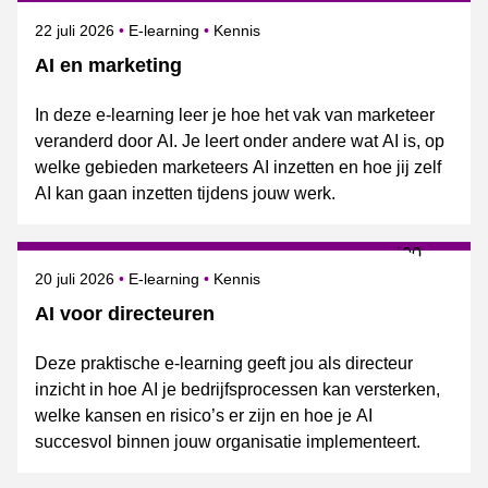
Gepubliceerd op
Onderwerpen
22 juli 2026
E-learning
Kennis
AI en marketing
In deze e-learning leer je hoe het vak van marketeer
veranderd door AI. Je leert onder andere wat AI is, op
welke gebieden marketeers AI inzetten en hoe jij zelf
AI kan gaan inzetten tijdens jouw werk.
Gepubliceerd op
Onderwerpen
20 juli 2026
E-learning
Kennis
AI voor directeuren
Deze praktische e-learning geeft jou als directeur
inzicht in hoe AI je bedrijfsprocessen kan versterken,
welke kansen en risico’s er zijn en hoe je AI
succesvol binnen jouw organisatie implementeert.