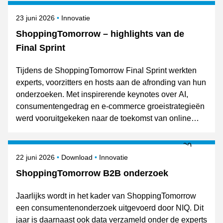
Gepubliceerd op
Onderwerpen
23 juni 2026
Innovatie
ShoppingTomorrow – highlights van de
Final Sprint
Tijdens de ShoppingTomorrow Final Sprint werkten
experts, voorzitters en hosts aan de afronding van hun
onderzoeken. Met inspirerende keynotes over AI,
consumentengedrag en e-commerce groeistrategieën
werd vooruitgekeken naar de toekomst van online
retail. De resultaten van de expertgroepen worden op
8 oktober gepresenteerd tijdens Shopping Today.
Gepubliceerd op
Onderwerpen
22 juni 2026
Download
Innovatie
ShoppingTomorrow B2B onderzoek
Jaarlijks wordt in het kader van ShoppingTomorrow
een consumentenonderzoek uitgevoerd door NIQ. Dit
jaar is daarnaast ook data verzameld onder de experts