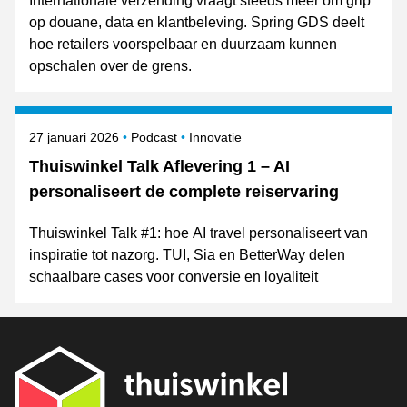
Internationale verzending vraagt steeds meer om grip
op douane, data en klantbeleving. Spring GDS deelt
hoe retailers voorspelbaar en duurzaam kunnen
opschalen over de grens.
Gepubliceerd op
Onderwerpen
27 januari 2026
Podcast
Innovatie
Thuiswinkel Talk Aflevering 1 – AI
personaliseert de complete reiservaring
Thuiswinkel Talk #1: hoe AI travel personaliseert van
inspiratie tot nazorg. TUI, Sia en BetterWay delen
schaalbare cases voor conversie en loyaliteit