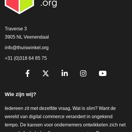
Contact
Traverse 3
3905 NL Veenendaal
info@thuiswinkel.org
+31 (0)318 64 85 75
Volg je ons al?
Facebook
X
LinkedIn
Instagram
YouTube
Wie zijn wij?
Iedereen zit met dezelfde vraag. Wat is slim? Want de
wereld van digital commerce verandert in ongekend
tempo. De kansen voor ondernemers ontwikkelen zich net