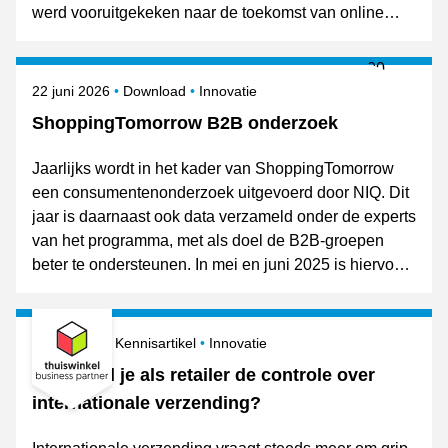
werd vooruitgekeken naar de toekomst van online
retail. De resultaten van de expertgroepen worden op
8 oktober gepresenteerd tijdens Shopping Today.
Gepubliceerd op
Onderwerpen
22 juni 2026
Download
Innovatie
ShoppingTomorrow B2B onderzoek
Jaarlijks wordt in het kader van ShoppingTomorrow
een consumentenonderzoek uitgevoerd door NIQ. Dit
jaar is daarnaast ook data verzameld onder de experts
van het programma, met als doel de B2B-groepen
beter te ondersteunen. In mei en juni 2025 is hiervoor
een korte vragenlijst rondgestuurd.
Gepubliceerd op
Onderwerpen
9 juni 2026
Kennisartikel
Innovatie
Hoe houd je als retailer de controle over
internationale verzending?