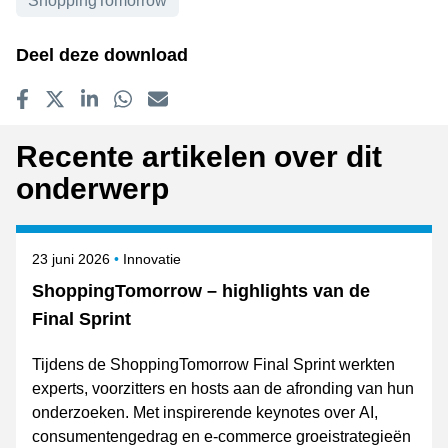
ShoppingTomorrow
Onderwerpen
Deel deze download
Delen op Facebook
Tweet
Delen op LinkedIn
Delen op WhatsApp
E-mailadres
Recente artikelen over dit
onderwerp
Gepubliceerd op
Onderwerpen
23 juni 2026
Innovatie
ShoppingTomorrow – highlights van de
Final Sprint
Tijdens de ShoppingTomorrow Final Sprint werkten
experts, voorzitters en hosts aan de afronding van hun
onderzoeken. Met inspirerende keynotes over AI,
consumentengedrag en e-commerce groeistrategieën