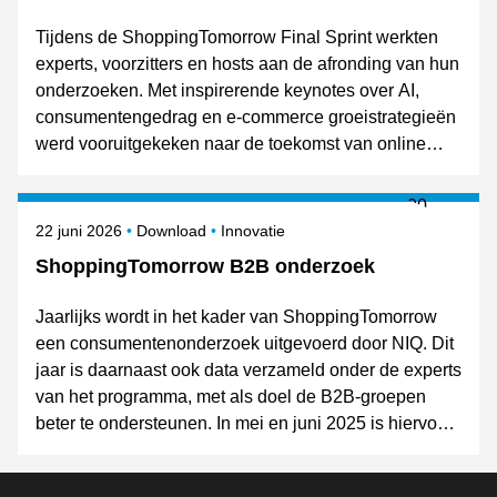
Tijdens de ShoppingTomorrow Final Sprint werkten
experts, voorzitters en hosts aan de afronding van hun
onderzoeken. Met inspirerende keynotes over AI,
consumentengedrag en e-commerce groeistrategieën
werd vooruitgekeken naar de toekomst van online
retail. De resultaten van de expertgroepen worden op
8 oktober gepresenteerd tijdens Shopping Today.
Gepubliceerd op
Onderwerpen
22 juni 2026
Download
Innovatie
ShoppingTomorrow B2B onderzoek
Jaarlijks wordt in het kader van ShoppingTomorrow
een consumentenonderzoek uitgevoerd door NIQ. Dit
jaar is daarnaast ook data verzameld onder de experts
van het programma, met als doel de B2B-groepen
beter te ondersteunen. In mei en juni 2025 is hiervoor
een korte vragenlijst rondgestuurd.