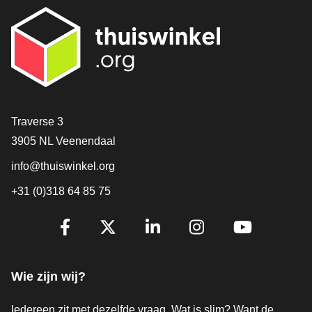
Contact
Traverse 3
3905 NL Veenendaal
info@thuiswinkel.org
+31 (0)318 64 85 75
Volg je ons al?
Facebook
X
LinkedIn
Instagram
YouTube
Wie zijn wij?
Iedereen zit met dezelfde vraag. Wat is slim? Want de