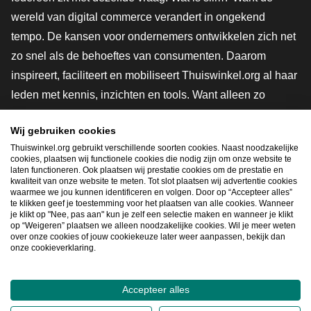
wereld van digital commerce verandert in ongekend
tempo. De kansen voor ondernemers ontwikkelen zich net
zo snel als de behoeftes van consumenten. Daarom
inspireert, faciliteert en mobiliseert Thuiswinkel.org al haar
leden met kennis, inzichten en tools. Want alleen zo
groeien we samen naar een veiligere, duurzamere en
Wij gebruiken cookies
innovatievere toekomst. Dus groei ook mee en maak
Thuiswinkel.org gebruikt verschillende soorten cookies. Naast noodzakelijke
shoppen slimmer.
cookies, plaatsen wij functionele cookies die nodig zijn om onze website te
laten functioneren. Ook plaatsen wij prestatie cookies om de prestatie en
Lid worden
kwaliteit van onze website te meten. Tot slot plaatsen wij advertentie cookies
waarmee we jou kunnen identificeren en volgen. Door op “Accepteer alles”
te klikken geef je toestemming voor het plaatsen van alle cookies. Wanneer
je klikt op "Nee, pas aan" kun je zelf een selectie maken en wanneer je klikt
op “Weigeren” plaatsen we alleen noodzakelijke cookies. Wil je meer weten
Snel navigeren
over onze cookies of jouw cookiekeuze later weer aanpassen, bekijk dan
onze cookieverklaring.
Ope
Accepteer alles
2026
©
Thuiswinkel.org