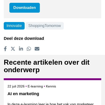
Downloaden
Innovatie
ShoppingTomorrow
Onderwerpen
Deel deze download
Delen op Facebook
Tweet
Delen op LinkedIn
Delen op WhatsApp
E-mailadres
Recente artikelen over dit
onderwerp
Gepubliceerd op
Onderwerpen
22 juli 2026
E-learning
Kennis
AI en marketing
In deze e-learning leer je hoe het vak van marketeer