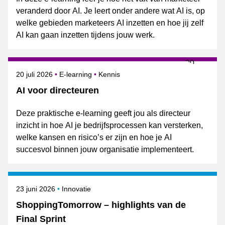
veranderd door AI. Je leert onder andere wat AI is, op
welke gebieden marketeers AI inzetten en hoe jij zelf
AI kan gaan inzetten tijdens jouw werk.
Gepubliceerd op
Onderwerpen
20 juli 2026
E-learning
Kennis
AI voor directeuren
Deze praktische e-learning geeft jou als directeur
inzicht in hoe AI je bedrijfsprocessen kan versterken,
welke kansen en risico’s er zijn en hoe je AI
succesvol binnen jouw organisatie implementeert.
Gepubliceerd op
Onderwerpen
23 juni 2026
Innovatie
ShoppingTomorrow – highlights van de
Final Sprint