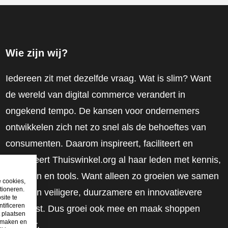
Wie zijn wij?
Iedereen zit met dezelfde vraag. Wat is slim? Want
de wereld van digital commerce verandert in
ongekend tempo. De kansen voor ondernemers
ontwikkelen zich net zo snel als de behoeftes van
consumenten. Daarom inspireert, faciliteert en
mobiliseert Thuiswinkel.org al haar leden met kennis,
inzichten en tools. Want alleen zo groeien we samen
e cookies,
tioneren.
naar een veiligere, duurzamere en innovatievere
site te
tificeren
toekomst. Dus groei ook mee en maak shoppen
t plaatsen
e maken en
slimmer.