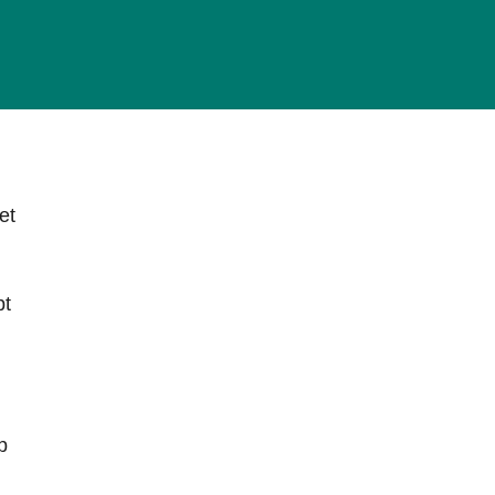
et
pt
p