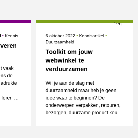
Onderwerpen
Gepubliceerd op
Onderwerpen
el
Kennis
6 oktober 2022
Kennisartikel
Duurzaamheid
overen
Toolkit om jouw
webwinkel te
t vaak
verduurzamen
dens de
adrukte
Wil je aan de slag met
duurzaamheid maar heb je geen
 leren en
idee waar te beginnen? De
onderwerpen verpakken, retouren,
bezorgen, duurzame product keuze
en/of circulaire economie zijn voor
iedere webwinkel relevant.