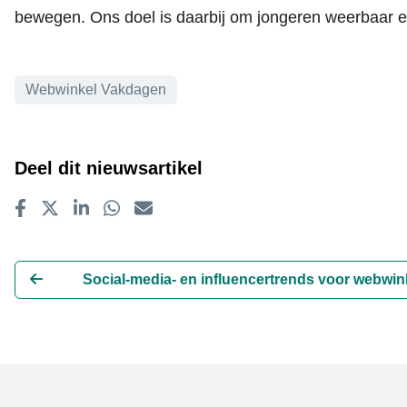
bewegen. Ons doel is daarbij om jongeren weerbaar 
Onderwerpen
Webwinkel Vakdagen
Deel dit nieuwsartikel
Delen op Facebook
Tweet
Delen op LinkedIn
Delen op WhatsApp
E-mailadres
Social-media- en influencertrends voor webwin