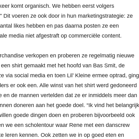
erkeer komt organisch. We hebben eerst volgers
it voeren ze ook door in hun marketingstrategie: ze
aantal likes hebben en pas daarna posten ze een
le media niet afgestraft op commerciële content.
chandise verkopen en proberen ze regelmatig nieuwe
r een shirt gemaakt met het hoofd van Bas Smit, de
 via social media en toen Lil’ Kleine ermee optrad, ging
rs er ook een. Alle winst van het shirt werd gedoneerd
e en de mannen vertelden dat ze er inmiddels meer dan
nen doneren aan het goede doel. “Ik vind het belangrij
e willen goede dingen doen en proberen bijvoorbeeld ook
ben we een scholentour waar Rene met een danscrew
 te leren kennen. Ook zetten we in op goed eten en