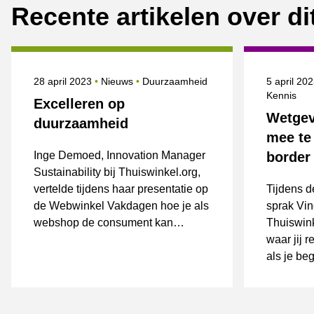
Recente artikelen over d
Gepubliceerd op
Categorie
Onderwerpen
Gepublice
28 april 2023
Nieuws
Duurzaamheid
5 april 20
Kennis
Excelleren op
Wetgev
duurzaamheid
mee te
Inge Demoed, Innovation Manager
border
Sustainability bij Thuiswinkel.org,
vertelde tijdens haar presentatie op
Tijdens 
de Webwinkel Vakdagen hoe je als
sprak Vinc
webshop de consument kan
Thuiswink
helpen.
waar jij 
als je be
verkopen