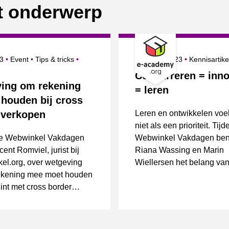
it onderwerp
erd op
Categorie
Onderwerpen
Gepubliceerd op
23
Event
Tips & tricks
30 maart 2023
Kennisartik
Concurreren = inn
ing om rekening
= leren
 houden bij cross
 verkopen
Leren en ontwikkelen voel
niet als een prioriteit. Tij
de Webwinkel Vakdagen
Webwinkel Vakdagen ben
ent Romviel, jurist bij
Riana Wassing en Marin
el.org, over wetgeving
Wiellersen het belang van
rekening mee moet houden
ontwikkelen.
gint met cross border
.