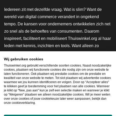
Iedereen zit met dezelfde vraag. Wat is slim? Want de
wereld van digital commerce verandert in ongekend
tempo. De kansen voor ondernemers ontwikkelen zich net
zo snel als de behoeftes van consumenten. Daarom
inspireert, faciliteert en mobiliseert Thuiswinkel.org al haar
leden met kennis, inzichten en tools. Want alleen zo
groeien we samen naar een veiligere, duurzamere en
Wij gebruiken cookies
innovatievere toekomst. Dus groei ook mee en maak
Thuiswinkel.org gebruikt verschillende soorten cookies. Naast noodzakelijke
shoppen slimmer.
cookies, plaatsen wij functionele cookies die nodig zijn om onze website te
laten functioneren. Ook plaatsen wij prestatie cookies om de prestatie en
Lid worden
kwaliteit van onze website te meten. Tot slot plaatsen wij advertentie cookies
waarmee we jou kunnen identificeren en volgen. Door op “Accepteer alles”
te klikken geef je toestemming voor het plaatsen van alle cookies. Wanneer
je klikt op "Nee, pas aan" kun je zelf een selectie maken en wanneer je klikt
op “Weigeren” plaatsen we alleen noodzakelijke cookies. Wil je meer weten
Snel navigeren
over onze cookies of jouw cookiekeuze later weer aanpassen, bekijk dan
onze cookieverklaring.
Ope