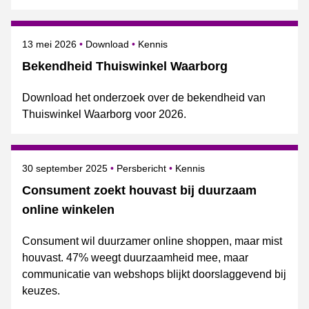
Gepubliceerd op
Onderwerpen
13 mei 2026
Download
Kennis
Bekendheid Thuiswinkel Waarborg
Download het onderzoek over de bekendheid van
Thuiswinkel Waarborg voor 2026.
Gepubliceerd op
Categorie
Onderwerpen
30 september 2025
Persbericht
Kennis
Consument zoekt houvast bij duurzaam
online winkelen
Consument wil duurzamer online shoppen, maar mist
houvast. 47% weegt duurzaamheid mee, maar
communicatie van webshops blijkt doorslaggevend bij
keuzes.