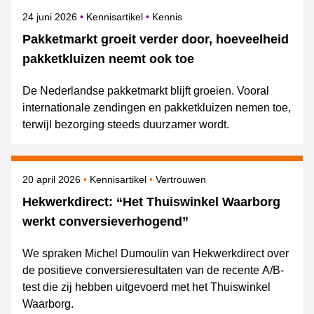
Gepubliceerd op
Onderwerpen
24 juni 2026
Kennisartikel
Kennis
Pakketmarkt groeit verder door, hoeveelheid
pakketkluizen neemt ook toe
De Nederlandse pakketmarkt blijft groeien. Vooral
internationale zendingen en pakketkluizen nemen toe,
terwijl bezorging steeds duurzamer wordt.
Gepubliceerd op
Onderwerpen
20 april 2026
Kennisartikel
Vertrouwen
Hekwerkdirect: “Het Thuiswinkel Waarborg
werkt conversieverhogend”
We spraken Michel Dumoulin van Hekwerkdirect over
de positieve conversieresultaten van de recente A/B-
test die zij hebben uitgevoerd met het Thuiswinkel
Waarborg.