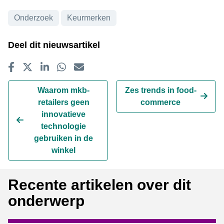
Onderwerpen
Onderzoek
Keurmerken
Deel dit nieuwsartikel
Delen op Facebook
Tweet
Delen op LinkedIn
Delen op WhatsApp
E-mailadres
Waarom mkb-
Zes trends in food-
retailers geen
commerce
innovatieve
technologie
gebruiken in de
winkel
Recente artikelen over dit
onderwerp