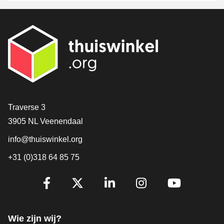
Contact
Traverse 3
3905 NL Veenendaal
info@thuiswinkel.org
+31 (0)318 64 85 75
Volg je ons al?
Facebook
X
LinkedIn
Instagram
YouTube
Wie zijn wij?