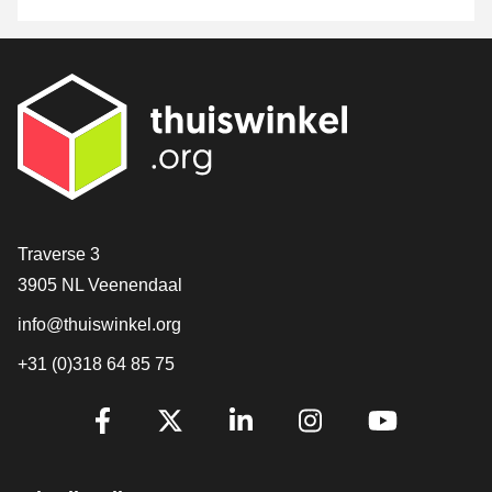
Contact
Traverse 3
3905 NL Veenendaal
info@thuiswinkel.org
+31 (0)318 64 85 75
Volg je ons al?
Facebook
X
LinkedIn
Instagram
YouTube