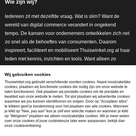
Wie zijn wij?
Iedereen zit met dezelfde vraag. Wat is slim? Want de
wereld van digital commerce verandert in ongekend
tempo. De kansen voor ondernemers ontwikkelen zich net
zo snel als de behoeftes van consumenten. Daarom
inspireert, faciliteert en mobiliseert Thuiswinkel.org al haar
leden met kennis, inzichten en tools. Want alleen zo
groeien we samen naar een veiligere, duurzamere en
Wij gebruiken cookies
innovatievere toekomst. Dus groei ook mee en maak
Thuiswinkel.org gebruikt verschillende soorten cookies. Naast noodzakelijke
shoppen slimmer.
cookies, plaatsen wij functionele cookies die nodig zijn om onze website te
laten functioneren. Ook plaatsen wij prestatie cookies om de prestatie en
Lid worden
kwaliteit van onze website te meten. Tot slot plaatsen wij advertentie cookies
waarmee we jou kunnen identificeren en volgen. Door op “Accepteer alles”
te klikken geef je toestemming voor het plaatsen van alle cookies. Wanneer
je klikt op "Nee, pas aan" kun je zelf een selectie maken en wanneer je klikt
op “Weigeren” plaatsen we alleen noodzakelijke cookies. Wil je meer weten
Snel navigeren
over onze cookies of jouw cookiekeuze later weer aanpassen, bekijk dan
onze cookieverklaring.
Ope