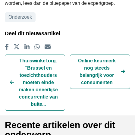
worden, lees dan de
bluepaper
van de expertgroep.
Onderwerpen
Onderzoek
Deel dit nieuwsartikel
Delen op Facebook
Tweet
Delen op LinkedIn
Delen op WhatsApp
E-mailadres
Thuiswinkel.org:
Online keurmerk
“Brussel en
nog steeds
toezichthouders
belangrijk voor
moeten einde
consumenten
maken oneerlijke
concurrentie van
buite...
Recente artikelen over dit
onderwerp