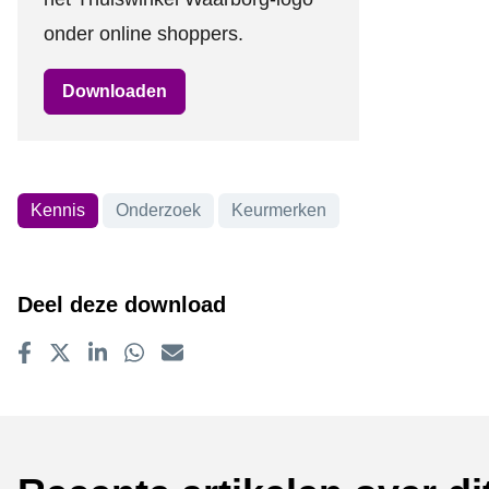
onder online shoppers.
Downloaden
Kennis
Onderzoek
Keurmerken
Onderwerpen
Deel deze download
Delen op Facebook
Tweet
Delen op LinkedIn
Delen op WhatsApp
E-mailadres