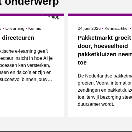
it onderwerp
erd op
Onderwerpen
Gepubliceerd op
26
E-learning
Kennis
24 juni 2026
Kennisartikel
 directeuren
Pakketmarkt groeit
door, hoeveelheid
tische e-learning geeft
pakketkluizen nee
recteur inzicht in hoe AI je
toe
rocessen kan versterken,
sen en risico’s er zijn en
De Nederlandse pakketmark
 succesvol binnen jouw
groeien. Vooral internatio
ie implementeert.
zendingen en pakketklui
toe, terwijl bezorging ste
duurzamer wordt.