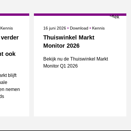
Onderwerpen
Gepubliceerd op
Onderwerpen
Kennis
16 juni 2026
Download
Kennis
 verder
Thuiswinkel Markt
Monitor 2026
mt ook
Bekijk nu de Thuiswinkel Markt
Monitor Q1 2026
t blijft
nale
zen nemen
eds