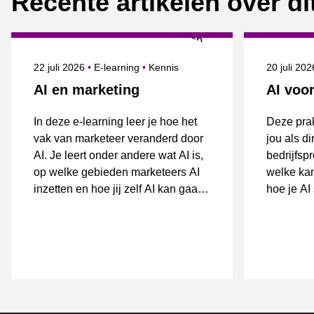
Recente artikelen over d
Gepubliceerd op
Onderwerpen
Gepublice
22 juli 2026
E-learning
Kennis
20 juli 20
AI en marketing
AI voor
In deze e-learning leer je hoe het
Deze prak
vak van marketeer veranderd door
jou als di
AI. Je leert onder andere wat AI is,
bedrijfsp
op welke gebieden marketeers AI
welke kan
inzetten en hoe jij zelf AI kan gaan
hoe je AI
inzetten tijdens jouw werk.
organisat