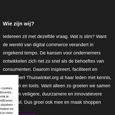
Wie zijn wij?
Iedereen zit met dezelfde vraag. Wat is slim? Want
de wereld van digital commerce verandert in
ongekend tempo. De kansen voor ondernemers
ontwikkelen zich net zo snel als de behoeftes van
consumenten. Daarom inspireert, faciliteert en
mobiliseert Thuiswinkel.org al haar leden met kennis,
inzichten en tools. Want alleen zo groeien we samen
e cookies,
tioneren.
naar een veiligere, duurzamere en innovatievere
site te
tificeren
toekomst. Dus groei ook mee en maak shoppen
t plaatsen
e maken en
slimmer.
il je meer