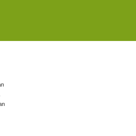
an
.
an