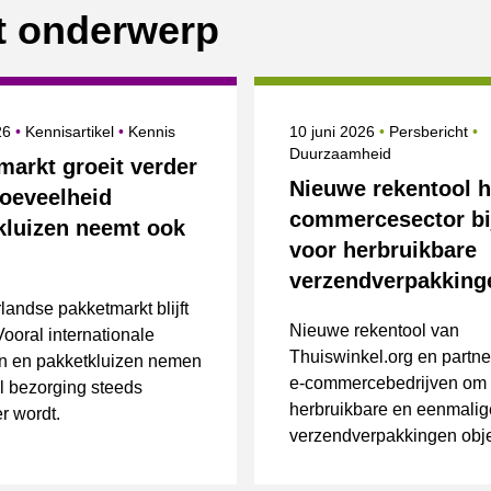
it onderwerp
erd op
Onderwerpen
Gepubliceerd op
Categorie
O
026
Kennisartikel
Kennis
10 juni 2026
Persbericht
Duurzaamheid
markt groeit verder
Nieuwe rekentool h
hoeveelheid
commercesector bi
kluizen neemt ook
voor herbruikbare
verzendverpakking
andse pakketmarkt blijft
Nieuwe rekentool van
Vooral internationale
Thuiswinkel.org en partne
n en pakketkluizen nemen
e-commercebedrijven om
ijl bezorging steeds
herbruikbare en eenmalig
r wordt.
verzendverpakkingen objec
vergelijken.