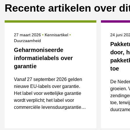
Recente artikelen over d
Gepubliceerd op
Onderwerpen
Gepublice
27 maart 2026
Kennisartikel
24 juni 2
Duurzaamheid
Pakket
Geharmoniseerde
door, 
informatielabels over
pakket
garantie
toe
Vanaf 27 september 2026 gelden
De Nederl
nieuwe EU-labels over garantie.
groeien. 
Het label voor wettelijke garantie
zendinge
wordt verplicht; het label voor
toe, terw
commerciële levensduurgarantie
duurzame
geldt alleen als die wordt
aangeboden.