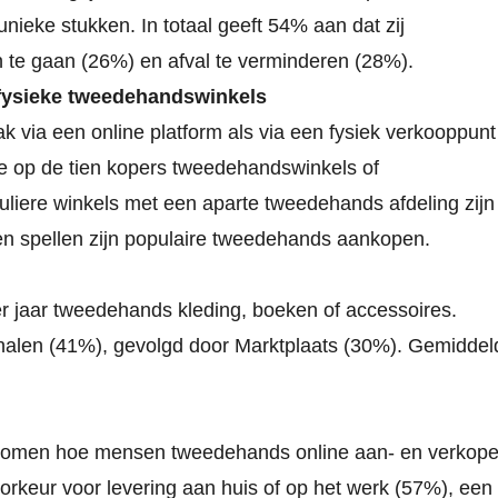
nieke stukken. In totaal geeft 54% aan dat zij
te gaan (26%) en afval te verminderen (28%).
 fysieke tweedehandswinkels
via een online platform als via een fysiek verkooppunt
ie op de tien kopers tweedehandswinkels of
liere winkels met een aparte tweedehands afdeling zijn
en spellen zijn populaire tweedehands aankopen.
r jaar tweedehands kleding, boeken of accessoires.
analen (41%), gevolgd door Marktplaats (30%). Gemiddel
r komen hoe mensen tweedehands online aan- en verkop
rkeur voor levering aan huis of op het werk (57%), een