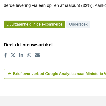
derde levering via een op- en afhaalpunt (32%). Aank
Onderwerpen
Duurzaamheid in de e-commerce
Onderzoek
Deel dit nieuwsartikel
Delen op Facebook
Tweet
Delen op LinkedIn
Delen op WhatsApp
E-mailadres
Brief over verbod Google Analytics naar Ministerie 