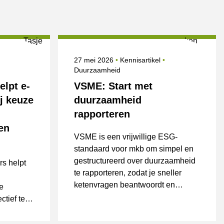
nderwerpen
Gepubliceerd op
Onderwerpen
27 mei 2026
Kennisartikel
Duurzaamheid
elpt e-
VSME: Start met
j keuze
duurzaamheid
rapporteren
en
VSME is een vrijwillige ESG-
standaard voor mkb om simpel en
gestructureerd over duurzaamheid
rs helpt
te rapporteren, zodat je sneller
ketenvragen beantwoordt en
e
minder losse vragenlijsten krijgt.
tief te