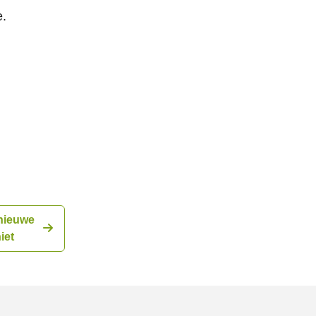
e.
nieuwe
iet