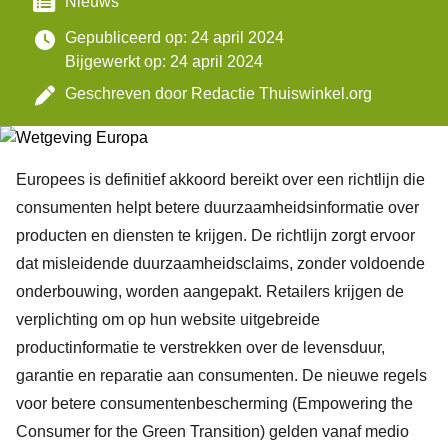
Categorie
Nieuws
Gepubliceerd op: 24 april 2024
Bijgewerkt op: 24 april 2024
Geschreven door
Redactie Thuiswinkel.org
Europees is definitief akkoord bereikt over een richtlijn die
consumenten helpt betere duurzaamheidsinformatie over
producten en diensten te krijgen. De richtlijn zorgt ervoor
dat misleidende duurzaamheidsclaims, zonder voldoende
onderbouwing, worden aangepakt. Retailers krijgen de
verplichting om op hun website uitgebreide
productinformatie te verstrekken over de levensduur,
garantie en reparatie aan consumenten. De nieuwe regels
voor betere consumentenbescherming (Empowering the
Consumer for the Green Transition) gelden vanaf medio