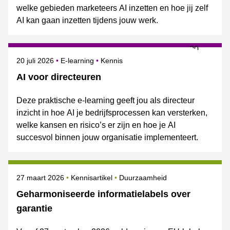
welke gebieden marketeers AI inzetten en hoe jij zelf
AI kan gaan inzetten tijdens jouw werk.
Gepubliceerd op
Onderwerpen
20 juli 2026
E-learning
Kennis
AI voor directeuren
Deze praktische e-learning geeft jou als directeur
inzicht in hoe AI je bedrijfsprocessen kan versterken,
welke kansen en risico’s er zijn en hoe je AI
succesvol binnen jouw organisatie implementeert.
Gepubliceerd op
Onderwerpen
27 maart 2026
Kennisartikel
Duurzaamheid
Geharmoniseerde informatielabels over
garantie