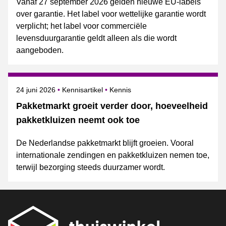
Vanaf 27 september 2026 gelden nieuwe EU-labels
over garantie. Het label voor wettelijke garantie wordt
verplicht; het label voor commerciële
levensduurgarantie geldt alleen als die wordt
aangeboden.
Gepubliceerd op
Onderwerpen
24 juni 2026
Kennisartikel
Kennis
Pakketmarkt groeit verder door, hoeveelheid
pakketkluizen neemt ook toe
De Nederlandse pakketmarkt blijft groeien. Vooral
internationale zendingen en pakketkluizen nemen toe,
terwijl bezorging steeds duurzamer wordt.