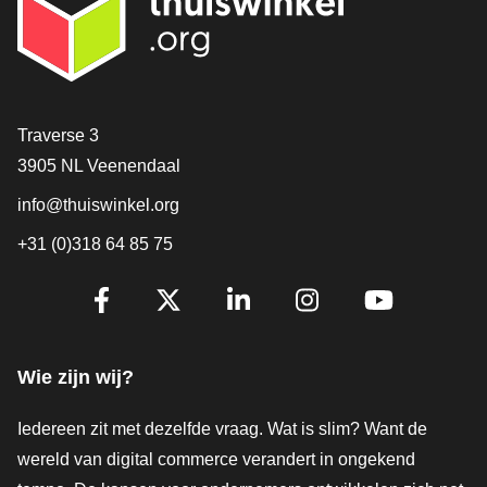
Contact
Traverse 3
3905 NL Veenendaal
info@thuiswinkel.org
+31 (0)318 64 85 75
Volg je ons al?
Facebook
X
LinkedIn
Instagram
YouTube
Wie zijn wij?
Iedereen zit met dezelfde vraag. Wat is slim? Want de
wereld van digital commerce verandert in ongekend