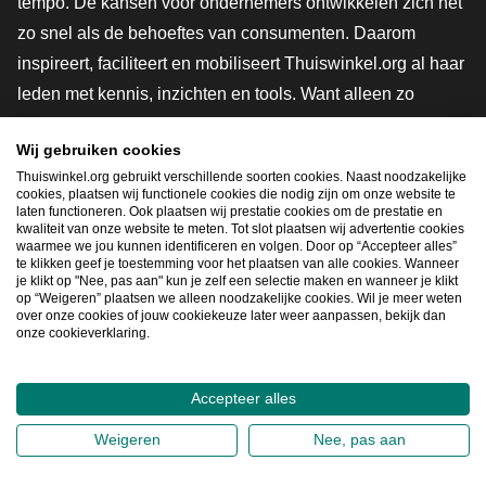
tempo. De kansen voor ondernemers ontwikkelen zich net
zo snel als de behoeftes van consumenten. Daarom
inspireert, faciliteert en mobiliseert Thuiswinkel.org al haar
leden met kennis, inzichten en tools. Want alleen zo
groeien we samen naar een veiligere, duurzamere en
Wij gebruiken cookies
innovatievere toekomst. Dus groei ook mee en maak
Thuiswinkel.org gebruikt verschillende soorten cookies. Naast noodzakelijke
shoppen slimmer.
cookies, plaatsen wij functionele cookies die nodig zijn om onze website te
laten functioneren. Ook plaatsen wij prestatie cookies om de prestatie en
Lid worden
kwaliteit van onze website te meten. Tot slot plaatsen wij advertentie cookies
waarmee we jou kunnen identificeren en volgen. Door op “Accepteer alles”
te klikken geef je toestemming voor het plaatsen van alle cookies. Wanneer
je klikt op "Nee, pas aan" kun je zelf een selectie maken en wanneer je klikt
op “Weigeren” plaatsen we alleen noodzakelijke cookies. Wil je meer weten
Snel navigeren
over onze cookies of jouw cookiekeuze later weer aanpassen, bekijk dan
onze cookieverklaring.
Ope
Accepteer alles
2026
©
Thuiswinkel.org
Weigeren
Nee, pas aan
Privacybeleid
Cookieverklaring
Sitemap