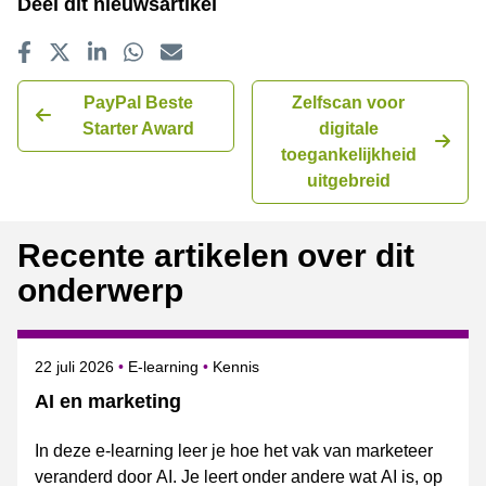
Deel dit nieuwsartikel
Delen op Facebook
Tweet
Delen op LinkedIn
Delen op WhatsApp
E-mailadres
PayPal Beste
Zelfscan voor
Starter Award
digitale
toegankelijkheid
uitgebreid
Recente artikelen over dit
onderwerp
Gepubliceerd op
Onderwerpen
22 juli 2026
E-learning
Kennis
AI en marketing
In deze e-learning leer je hoe het vak van marketeer
veranderd door AI. Je leert onder andere wat AI is, op