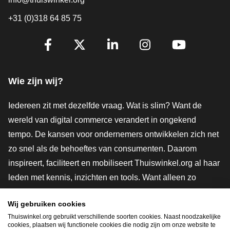
+31 (0)318 64 85 75
Volg je ons al?
Facebook
X
LinkedIn
Instagram
YouTube
Wie zijn wij?
Iedereen zit met dezelfde vraag. Wat is slim? Want de
wereld van digital commerce verandert in ongekend
tempo. De kansen voor ondernemers ontwikkelen zich net
zo snel als de behoeftes van consumenten. Daarom
inspireert, faciliteert en mobiliseert Thuiswinkel.org al haar
leden met kennis, inzichten en tools. Want alleen zo
groeien we samen naar een veiligere, duurzamere en
Wij gebruiken cookies
innovatievere toekomst. Dus groei ook mee en maak
Thuiswinkel.org gebruikt verschillende soorten cookies. Naast noodzakelijke
shoppen slimmer.
cookies, plaatsen wij functionele cookies die nodig zijn om onze website te