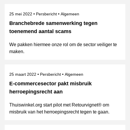
Gepubliceerd op
Categorie
Onderwerpen
25 mei 2022
Persbericht
Algemeen
Branchebrede samenwerking tegen
toenemend aantal scams
We pakken hiermee onze rol om de sector veiliger te
maken.
Gepubliceerd op
Categorie
Onderwerpen
25 maart 2022
Persbericht
Algemeen
E-commercesector pakt misbruik
herroepingsrecht aan
Thuiswinkel.org start pilot met Retourvignet® om
misbruik van het herroepingsrecht tegen te gaan.