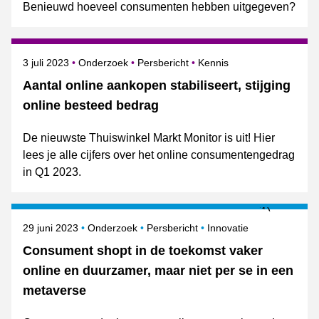
Benieuwd hoeveel consumenten hebben uitgegeven?
Gepubliceerd op
Categorie
Onderwerpen
3 juli 2023
Onderzoek
Persbericht
Kennis
Aantal online aankopen stabiliseert, stijging
online besteed bedrag
De nieuwste Thuiswinkel Markt Monitor is uit! Hier
lees je alle cijfers over het online consumentengedrag
in Q1 2023.
Gepubliceerd op
Categorie
Onderwerpen
29 juni 2023
Onderzoek
Persbericht
Innovatie
Consument shopt in de toekomst vaker
online en duurzamer, maar niet per se in een
metaverse