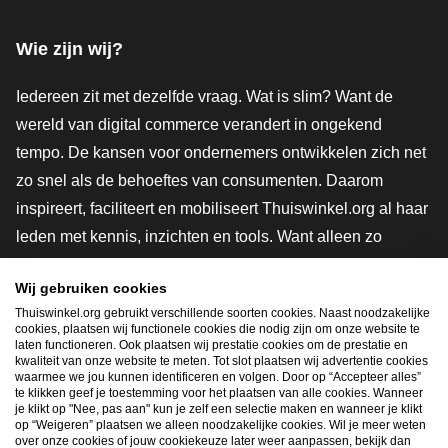
Facebook
X
LinkedIn
Instagram
YouTube
Wie zijn wij?
Iedereen zit met dezelfde vraag. Wat is slim? Want de
wereld van digital commerce verandert in ongekend
tempo. De kansen voor ondernemers ontwikkelen zich net
zo snel als de behoeftes van consumenten. Daarom
inspireert, faciliteert en mobiliseert Thuiswinkel.org al haar
leden met kennis, inzichten en tools. Want alleen zo
groeien we samen naar een veiligere, duurzamere en
Wij gebruiken cookies
innovatievere toekomst. Dus groei ook mee en maak
Thuiswinkel.org gebruikt verschillende soorten cookies. Naast noodzakelijke
shoppen slimmer.
cookies, plaatsen wij functionele cookies die nodig zijn om onze website te
laten functioneren. Ook plaatsen wij prestatie cookies om de prestatie en
Lid worden
kwaliteit van onze website te meten. Tot slot plaatsen wij advertentie cookies
waarmee we jou kunnen identificeren en volgen. Door op “Accepteer alles”
te klikken geef je toestemming voor het plaatsen van alle cookies. Wanneer
je klikt op "Nee, pas aan" kun je zelf een selectie maken en wanneer je klikt
op “Weigeren” plaatsen we alleen noodzakelijke cookies. Wil je meer weten
Snel navigeren
over onze cookies of jouw cookiekeuze later weer aanpassen, bekijk dan