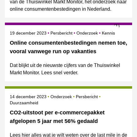
van de Thuiswinkel Markt Monitor, het onderzoek naar
online consumentenbestedingen in Nederland.
Gepubliceerd op
Categorie
Onderwerpen
19 december 2023
Persbericht
Onderzoek
Kennis
Online consumentenbestedingen nemen toe,
vooral vanwege run op vakanties
Dat blijkt uit de nieuwste cijfers van de Thuiswinkel
Markt Monitor. Lees snel verder.
Gepubliceerd op
Categorie
Onderwerpen
14 december 2023
Onderzoek
Persbericht
Duurzaamheid
CO2-uitstoot per e-commercepakket
afgelopen 5 jaar met 56% gedaald
Lees hier alles wat je wilt weten over de last mile in de