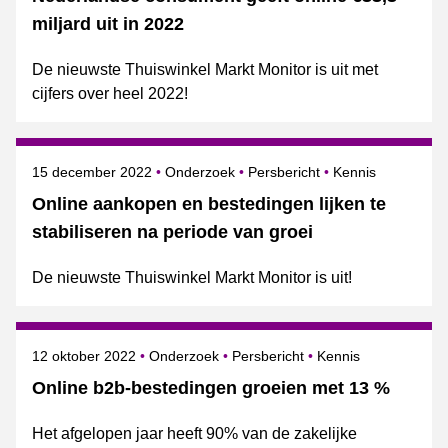
miljard uit in 2022
De nieuwste Thuiswinkel Markt Monitor is uit met
cijfers over heel 2022!
Gepubliceerd op
Categorie
Onderwerpen
15 december 2022
Onderzoek
Persbericht
Kennis
Online aankopen en bestedingen lijken te
stabiliseren na periode van groei
De nieuwste Thuiswinkel Markt Monitor is uit!
Gepubliceerd op
Categorie
Onderwerpen
12 oktober 2022
Onderzoek
Persbericht
Kennis
Online b2b-bestedingen groeien met 13 %
Het afgelopen jaar heeft 90% van de zakelijke