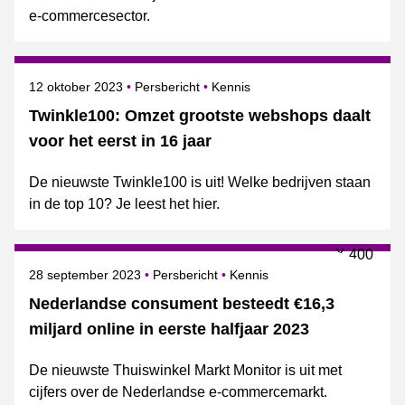
e-commercesector.
Gepubliceerd op
Categorie
Onderwerpen
12 oktober 2023
Persbericht
Kennis
Twinkle100: Omzet grootste webshops daalt
voor het eerst in 16 jaar
De nieuwste Twinkle100 is uit! Welke bedrijven staan
in de top 10? Je leest het hier.
Gepubliceerd op
Categorie
Onderwerpen
28 september 2023
Persbericht
Kennis
Nederlandse consument besteedt €16,3
miljard online in eerste halfjaar 2023
De nieuwste Thuiswinkel Markt Monitor is uit met
cijfers over de Nederlandse e-commercemarkt.