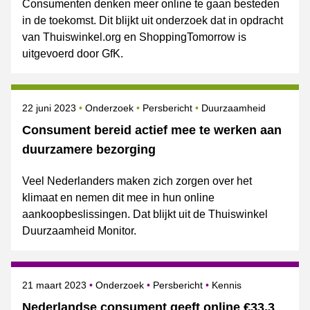
Consumenten denken meer online te gaan besteden
in de toekomst. Dit blijkt uit onderzoek dat in opdracht
van Thuiswinkel.org en ShoppingTomorrow is
uitgevoerd door GfK.
Gepubliceerd op
Categorie
Onderwerpen
22 juni 2023
Onderzoek
Persbericht
Duurzaamheid
Consument bereid actief mee te werken aan
duurzamere bezorging
Veel Nederlanders maken zich zorgen over het
klimaat en nemen dit mee in hun online
aankoopbeslissingen. Dat blijkt uit de Thuiswinkel
Duurzaamheid Monitor.
Gepubliceerd op
Categorie
Onderwerpen
21 maart 2023
Onderzoek
Persbericht
Kennis
Nederlandse consument geeft online €33,3