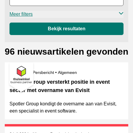
Meer filters
Bekijk resultaten
96 nieuwsartikelen gevonden
Gepubliceerd op
Categorie
Onderwerpen
8 juli 2024
Persbericht
Algemeen
Spotler Group versterkt positie in event
sector met overname van Evisit
Spotler Group kondigt de overname aan van Evisit,
een specialist in event software.