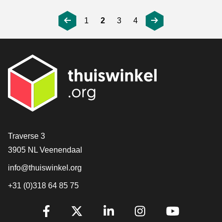
1
2
3
4
Contact
Traverse 3
3905 NL Veenendaal
info@thuiswinkel.org
+31 (0)318 64 85 75
Volg je ons al?