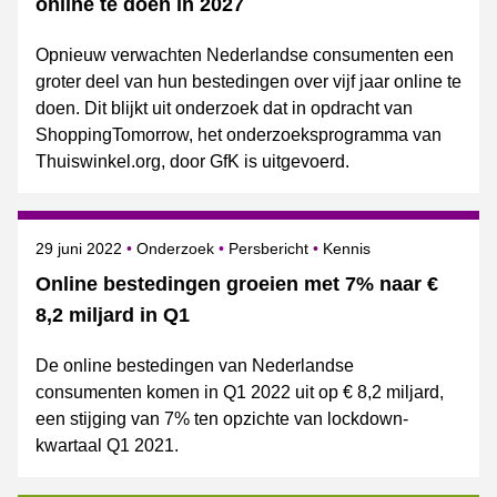
online te doen in 2027
Opnieuw verwachten Nederlandse consumenten een
groter deel van hun bestedingen over vijf jaar online te
doen. Dit blijkt uit onderzoek dat in opdracht van
ShoppingTomorrow, het onderzoeksprogramma van
Thuiswinkel.org, door GfK is uitgevoerd.
Gepubliceerd op
Categorie
Onderwerpen
29 juni 2022
Onderzoek
Persbericht
Kennis
Online bestedingen groeien met 7% naar €
8,2 miljard in Q1
De online bestedingen van Nederlandse
consumenten komen in Q1 2022 uit op € 8,2 miljard,
een stijging van 7% ten opzichte van lockdown-
kwartaal Q1 2021.