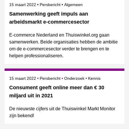
Gepubliceerd op
Categorie
Onderwerpen
15 maart 2022
Persbericht
Algemeen
Samenwerking geeft impuls aan
arbeidsmarkt e-commercesector
E-commerce Nederland en Thuiswinkel.org gaan
samenwerken. Beide organisaties hebben de ambitie
om de e-commercesector verder te brengen en te
helpen professionaliseren.
Gepubliceerd op
Categorie
Onderwerpen
15 maart 2022
Persbericht
Onderzoek
Kennis
Consument geeft online meer dan € 30
miljard uit in 2021
De nieuwste cijfers uit de Thuiswinkel Markt Monitor
zijn bekend!