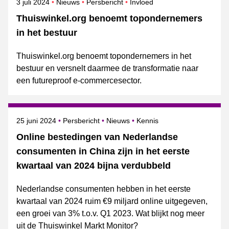
Gepubliceerd op
Categorie
Onderwerpen
3 juli 2024
Nieuws
Persbericht
Invloed
Thuiswinkel.org benoemt topondernemers
in het bestuur
Thuiswinkel.org benoemt topondernemers in het
bestuur en versnelt daarmee de transformatie naar
een futureproof e-commercesector.
Gepubliceerd op
Categorie
Onderwerpen
25 juni 2024
Persbericht
Nieuws
Kennis
Online bestedingen van Nederlandse
consumenten in China zijn in het eerste
kwartaal van 2024 bijna verdubbeld
Nederlandse consumenten hebben in het eerste
kwartaal van 2024 ruim €9 miljard online uitgegeven,
een groei van 3% t.o.v. Q1 2023. Wat blijkt nog meer
uit de Thuiswinkel Markt Monitor?