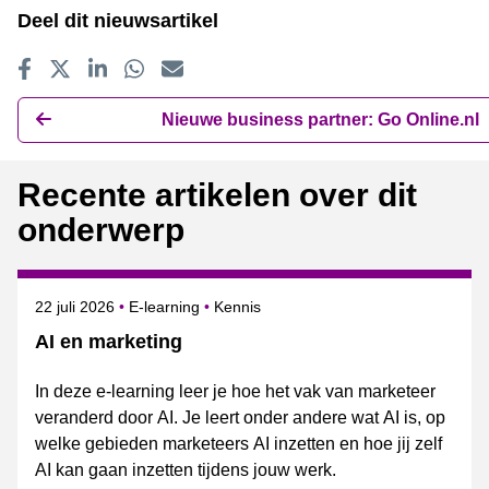
Deel dit nieuwsartikel
Delen op Facebook
Tweet
Delen op LinkedIn
Delen op WhatsApp
E-mailadres
Nieuwe business partner: Go Online.nl
Recente artikelen over dit
onderwerp
Gepubliceerd op
Onderwerpen
22 juli 2026
E-learning
Kennis
AI en marketing
In deze e-learning leer je hoe het vak van marketeer
veranderd door AI. Je leert onder andere wat AI is, op
welke gebieden marketeers AI inzetten en hoe jij zelf
AI kan gaan inzetten tijdens jouw werk.