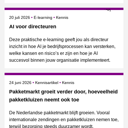
Gepubliceerd op
Onderwerpen
20 juli 2026
E-learning
Kennis
AI voor directeuren
Deze praktische e-learning geeft jou als directeur
inzicht in hoe AI je bedrijfsprocessen kan versterken,
welke kansen en risico’s er zijn en hoe je AI
succesvol binnen jouw organisatie implementeert.
Gepubliceerd op
Onderwerpen
24 juni 2026
Kennisartikel
Kennis
Pakketmarkt groeit verder door, hoeveelheid
pakketkluizen neemt ook toe
De Nederlandse pakketmarkt blijft groeien. Vooral
internationale zendingen en pakketkluizen nemen toe,
terwijl bezorging steeds duurzamer wordt.