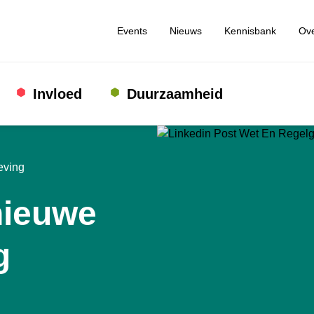
Events
Nieuws
Kennisbank
Ove
Invloed
Duurzaamheid
eving
nieuwe
g