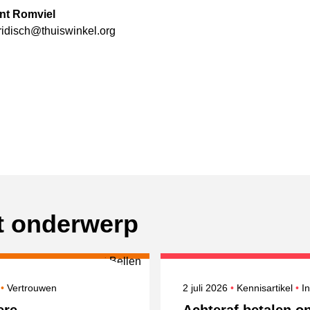
nt Romviel
ridisch@thuiswinkel.org
it onderwerp
erd op
Onderwerpen
Gepubliceerd op
O
6
Vertrouwen
2 juli 2026
Kennisartikel
I