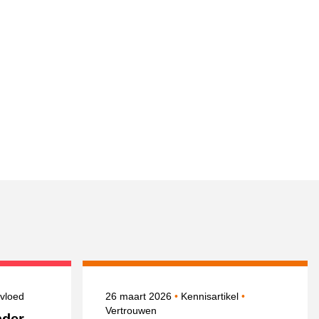
nderwerpen
Gepubliceerd op
Onderwerpen
nvloed
26 maart 2026
Kennisartikel
Vertrouwen